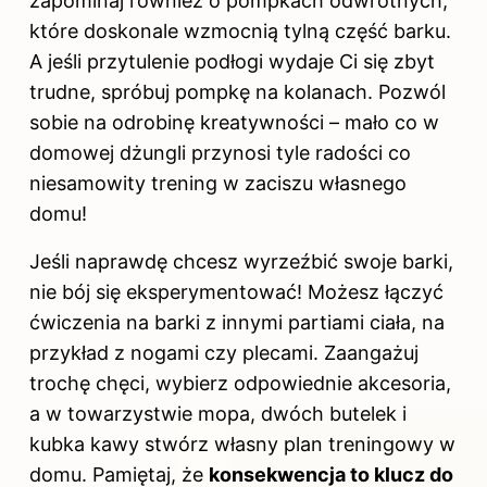
zapominaj również o pompkach odwrotnych,
które doskonale wzmocnią tylną część barku.
A jeśli przytulenie podłogi wydaje Ci się zbyt
trudne, spróbuj pompkę na kolanach. Pozwól
sobie na odrobinę kreatywności – mało co w
domowej dżungli przynosi tyle radości co
niesamowity trening w zaciszu własnego
domu!
Jeśli naprawdę chcesz wyrzeźbić swoje barki,
nie bój się eksperymentować! Możesz łączyć
ćwiczenia na barki z innymi partiami ciała, na
przykład z nogami czy plecami. Zaangażuj
trochę chęci, wybierz odpowiednie akcesoria,
a w towarzystwie mopa, dwóch butelek i
kubka kawy stwórz własny plan treningowy w
domu. Pamiętaj, że
konsekwencja to klucz do