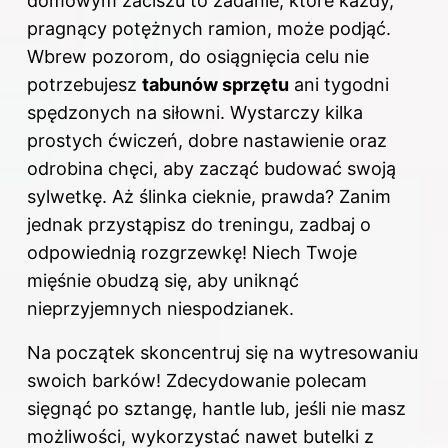
domowym zaciszu to zadanie, które każdy,
pragnący potężnych ramion, może podjąć.
Wbrew pozorom, do osiągnięcia celu nie
potrzebujesz
tabunów sprzętu
ani tygodni
spędzonych na siłowni. Wystarczy kilka
prostych ćwiczeń, dobre nastawienie oraz
odrobina chęci, aby zacząć budować swoją
sylwetkę. Aż ślinka cieknie, prawda? Zanim
jednak przystąpisz do treningu, zadbaj o
odpowiednią rozgrzewkę! Niech Twoje
mięśnie obudzą się, aby uniknąć
nieprzyjemnych niespodzianek.
Na początek skoncentruj się na wytresowaniu
swoich barków! Zdecydowanie polecam
sięgnąć po sztangę, hantle lub, jeśli nie masz
możliwości, wykorzystać nawet butelki z