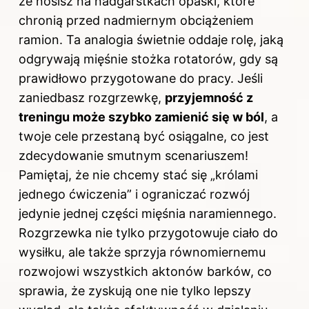
że nosisz na nadgarstkach opaski, które
chronią przed nadmiernym obciążeniem
ramion. Ta analogia świetnie oddaje rolę, jaką
odgrywają mięśnie stożka rotatorów, gdy są
prawidłowo przygotowane do pracy. Jeśli
zaniedbasz rozgrzewkę,
przyjemność z
treningu może szybko zamienić się w ból
, a
twoje cele przestaną być osiągalne, co jest
zdecydowanie smutnym scenariuszem!
Pamiętaj, że nie chcemy stać się „królami
jednego
ćwiczenia
” i ograniczać rozwój
jedynie jednej części mięśnia naramiennego.
Rozgrzewka nie tylko przygotowuje ciało do
wysiłku, ale także sprzyja równomiernemu
rozwojowi wszystkich aktonów barków, co
sprawia, że zyskują one nie tylko lepszy