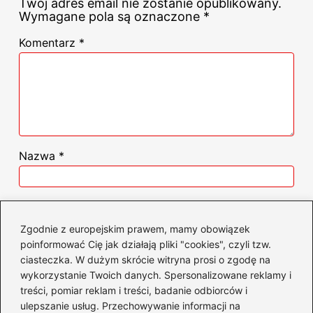
Twój adres email nie zostanie opublikowany.
Wymagane pola są oznaczone
*
Komentarz
*
Nazwa
*
Adres email
*
Zgodnie z europejskim prawem, mamy obowiązek
poinformować Cię jak działają pliki "cookies", czyli tzw.
Witryna internetowa
ciasteczka. W dużym skrócie witryna prosi o zgodę na
wykorzystanie Twoich danych. Spersonalizowane reklamy i
treści, pomiar reklam i treści, badanie odbiorców i
ulepszanie usług. Przechowywanie informacji na
Zapamiętaj moje dane w tej przeglądarce