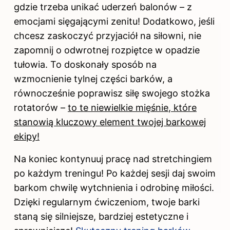
gdzie trzeba unikać uderzeń balonów – z
emocjami sięgającymi zenitu! Dodatkowo, jeśli
chcesz zaskoczyć przyjaciół na siłowni, nie
zapomnij o odwrotnej rozpiętce w opadzie
tułowia. To doskonały sposób na
wzmocnienie tylnej części barków, a
równocześnie poprawisz siłę swojego stożka
rotatorów –
to te niewielkie
mięśnie
, które
stanowią kluczowy element twojej barkowej
ekipy!
Na koniec kontynuuj pracę nad stretchingiem
po każdym treningu! Po każdej sesji daj swoim
barkom chwilę wytchnienia i odrobinę miłości.
Dzięki regularnym ćwiczeniom, twoje barki
staną się silniejsze, bardziej estetyczne i