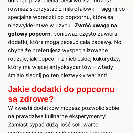
uniknąć przypalenia. Jeśli wolisz, możesz
również skorzystać z mikrofalówki – sięgnij po
specjalne woreczki do popcornu, które są
niezwykle łatwe w użyciu.
Zwróć uwagę na
gotowy popcorn
, ponieważ często zawiera
dodatki, które mogą zepsuć całą zabawę. No
chyba że preferujesz wyspecjalizowane
rodzaje, jak popcorn z niebieskiej kukurydzy,
który ma więcej antyoksydantów – wtedy
śmiało sięgnij po ten niezwykły wariant!
Jakie dodatki do popcornu
są zdrowe?
W kwestii dodatków możesz pozwolić sobie
na prawdziwe kulinarne eksperymenty!
Zamiast sypać dużą ilość soli, warto
spróbować przyprawić popcorn kurkumą,