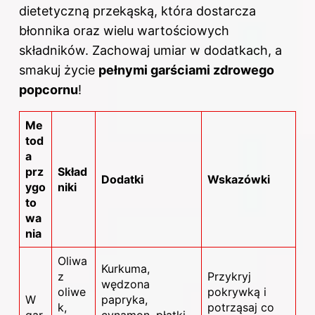
dietetyczną przekąską, która dostarcza
błonnika oraz wielu wartościowych
składników. Zachowaj umiar w dodatkach, a
smakuj życie
pełnymi garściami zdrowego
popcornu
!
Me
tod
a
prz
Skład
Dodatki
Wskazówki
ygo
niki
to
wa
nia
Oliwa
Kurkuma,
z
Przykryj
wędzona
oliwe
pokrywką i
W
papryka,
k,
potrząsaj co
gar
cynamon, płatki