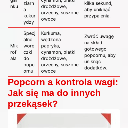
ziarn
kilka sekund,
nku
drożdżowe,
a
aby uniknąć
orzechy, suszone
kukur
przypalenia.
owoce
ydzy
Specj
Kurkuma,
Zwróć uwagę
alne
wędzona
na skład
Mik
wore
papryka,
gotowego
rof
czki
cynamon, płatki
popcornu, aby
ala
do
drożdżowe,
uniknąć
popc
orzechy, suszone
dodatków.
ornu
owoce
Popcorn a kontrola wagi:
Jak się ma do innych
przekąsek?