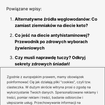
Powiązane wpisy:
Alternatywne źródła węglowodanów: Co
zamiast ziemniaków na diecie keto?
Co jeść na diecie antyhistaminowej?
Przewodnik po zdrowych wyborach
żywieniowych
Czy musli naprawdę tuczy? Odkryj
sekrety zdrowych śniadań!
Kiedy w delegacji warto wprowadzić
Zgodnie z europejskim prawem, mamy obowiązek
dietę, aby czuć się lepiej?
poinformować Cię jak działają pliki "cookies", czyli tzw.
ciasteczka. W dużym skrócie witryna prosi o zgodę na
Alkohol – sprzymierzeniec w
wykorzystanie Twoich danych. Spersonalizowane reklamy i
odchudzaniu czy pułapka dla ciała?
treści, pomiar reklam i treści, badanie odbiorców i
ulepszanie usług. Przechowywanie informacji na