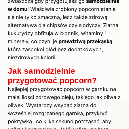
zwłaszcza gdy przygotujesz go
samodzielnie
w domu
! Właściwie zrobiony popcorn stanie
się nie tylko smaczną, lecz także zdrową
alternatywą dla chipsów czy słodyczy. Ziarna
kukurydzy obfitują w błonnik, witaminy i
minerały, co czyni je
prawdziwą przekąską
,
która zaspokoi głód bez dodatkowych,
niezdrowych kalorii.
Jak samodzielnie
przygotować popcorn?
Najlepiej przygotować popcorn w garnku na
małej ilości zdrowego oleju, takiego jak oliwa z
oliwek. Wystarczy wsypać ziarna do
wcześniej rozgrzanego garnka, przykryć
pokrywką i co kilka sekund potrząsać, aby