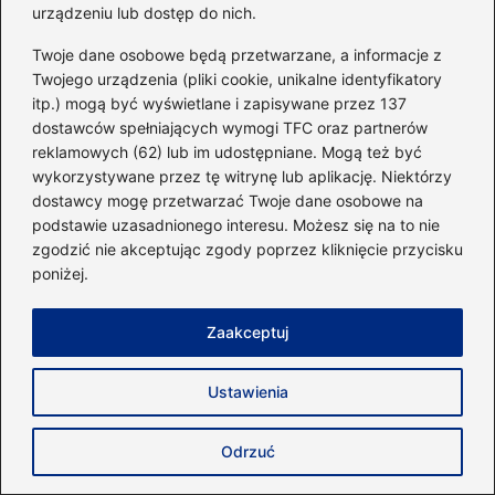
Odkryj tajniki diety karniwora: Co jeść,
urządzeniu lub dostęp do nich.
aby cieszyć się zdrowiem?
Twoje dane osobowe będą przetwarzane, a informacje z
Co zdrowego zjeść po wieczornym
Twojego urządzenia (pliki cookie, unikalne identyfikatory
itp.) mogą być wyświetlane i zapisywane przez 137
treningu na siłowni?
dostawców spełniających wymogi TFC oraz partnerów
reklamowych (62) lub im udostępniane. Mogą też być
Sekrety pierwszej fazy diety Dukana – na
wykorzystywane przez tę witrynę lub aplikację. Niektórzy
czym polega skuteczne odchudzanie?
dostawcy mogę przetwarzać Twoje dane osobowe na
podstawie uzasadnionego interesu. Możesz się na to nie
Czy dieta cud w wykonaniu Wandy
zgodzić nie akceptując zgody poprzez kliknięcie przycisku
Baltazy naprawdę działa?
poniżej.
Zaakceptuj
Korzyści zdrowotne popcornu
Ustawienia
Niskokaloryczne przekąski
Popcorn na diecie
Odrzuć
Przepisy na zdrowy popcorn