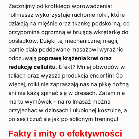
Zacznijmy od krótkiego wprowadzenia:
rollmasaż wykorzystuje ruchome rolki, które
działają na mięśnie oraz tkankę podskórną, co
przypomina ogromną wibrującą wkrętarkę do
pośladków. Dzięki tej mechanicznej magii,
partie ciała poddawane masażowi wyraźnie
odczuwają
poprawę krążenia krwi oraz
redukcję cellulitu
. Efekt? Mniej obwodów w
taliach oraz wyższa produkcja endorfin! Co
więcej, rolki nie zapraszają nas na piłkę nożną
ani nie każą spinać się w dresach. Zatem nie
ma tu wymówek – na rollmasaż można
przyjechać w dżinsach i ulubionej koszulce, a
po sesji czuć się jak po solidnym treningu!
Fakty i mity o efektywności