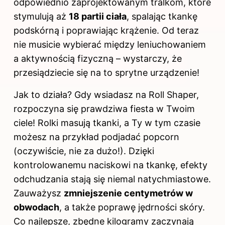
odpowiednio zaprojektowanym tralkom, które
stymulują aż
18 partii ciała
, spalając tkankę
podskórną i poprawiając krążenie. Od teraz
nie musicie wybierać między leniuchowaniem
a aktywnością fizyczną – wystarczy, że
przesiądziecie się na to sprytne urządzenie!
Jak to
działa
? Gdy wsiadasz na Roll Shaper,
rozpoczyna się prawdziwa fiesta w Twoim
ciele! Rolki masują tkanki, a Ty w tym czasie
możesz na przykład podjadać popcorn
(oczywiście, nie za dużo!). Dzięki
kontrolowanemu naciskowi na tkankę, efekty
odchudzania
stają się niemal natychmiastowe.
Zauważysz
zmniejszenie centymetrów w
obwodach
, a także poprawę jędrności skóry.
Co najlepsze, zbędne kilogramy zaczynają