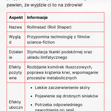
pewien, że wyjdzie ci to na zdrowie!
Aspekt
Informacje
Nazwa
Rollmasaż (Roll Shaper)
Wyglą
Przypomina technologię z filmów
d
science-fiction
Działan
Stymulacja tkanki podskórnej oraz
ie
układu limfatycznego
Efekty
Rozbijanie komórek tłuszczowych,
pozyty
poprawa krążenia krwi, wspomaganie
wne
procesów metabolicznych
Lekkie zaczerwienienie skóry
Pojawienie się drobnych siniaków
Efekty
Potrzeba odpowiedniego
uboczn
nawodnienia po sesji