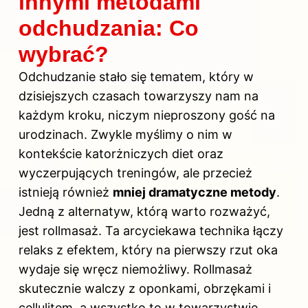
innymi metodami
odchudzania: Co
wybrać?
Odchudzanie stało się tematem, który w
dzisiejszych czasach towarzyszy nam na
każdym kroku, niczym nieproszony gość na
urodzinach. Zwykle myślimy o nim w
kontekście katorżniczych diet oraz
wyczerpujących treningów, ale przecież
istnieją również
mniej dramatyczne metody
.
Jedną z alternatyw, którą warto rozważyć,
jest rollmasaż. Ta arcyciekawa technika łączy
relaks z efektem, który na pierwszy rzut oka
wydaje się wręcz niemożliwy. Rollmasaż
skutecznie walczy z oponkami, obrzękami i
cellulitem, a wszystko to w towarzystwie