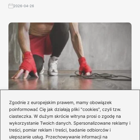
2026-04-26
Zgodnie z europejskim prawem, mamy obowiązek
Trening interwałowy czy cardio: co
poinformować Cię jak działają pliki "cookies", czyli tzw.
wybrać dla lepszych efektów?
ciasteczka. W dużym skrócie witryna prosi o zgodę na
wykorzystanie Twoich danych. Spersonalizowane reklamy i
2026-04-25
treści, pomiar reklam i treści, badanie odbiorców i
ulepszanie usług. Przechowywanie informacji na