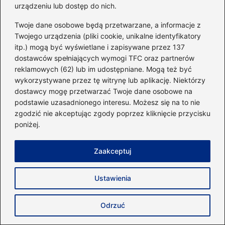
urządzeniu lub dostęp do nich.
Twoje dane osobowe będą przetwarzane, a informacje z
Twojego urządzenia (pliki cookie, unikalne identyfikatory
itp.) mogą być wyświetlane i zapisywane przez 137
dostawców spełniających wymogi TFC oraz partnerów
reklamowych (62) lub im udostępniane. Mogą też być
wykorzystywane przez tę witrynę lub aplikację. Niektórzy
dostawcy mogę przetwarzać Twoje dane osobowe na
Jaką kąpiel po treningu wybrać, aby
podstawie uzasadnionego interesu. Możesz się na to nie
zregenerować mięśnie?
zgodzić nie akceptując zgody poprzez kliknięcie przycisku
poniżej.
2026-04-25
Zaakceptuj
Ustawienia
Odrzuć
Fitness