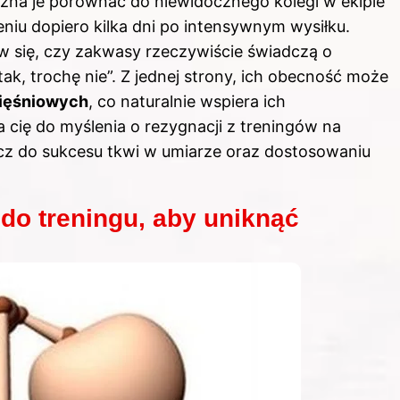
żna je porównać do niewidocznego kolegi w ekipie
eniu dopiero kilka dni po intensywnym wysiłku.
w się, czy zakwasy rzeczywiście świadczą o
k, trochę nie”. Z jednej strony, ich obecność może
mięśniowych
, co naturalnie wspiera ich
ia cię do myślenia o rezygnacji z treningów na
lucz do sukcesu tkwi w umiarze oraz dostosowaniu
do treningu, aby uniknąć