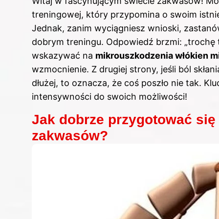
Witaj w fascynującym świecie zakwasów! Mo
treningowej, który przypomina o swoim istni
Jednak, zanim wyciągniesz wnioski, zastanó
dobrym treningu. Odpowiedź brzmi: „trochę ta
wskazywać na
mikrouszkodzenia włókien 
wzmocnienie. Z drugiej strony, jeśli ból skłan
dłużej, to oznacza, że coś poszło nie tak. K
intensywności do swoich możliwości!
Jak dobrze przygotować się 
zakwasów?