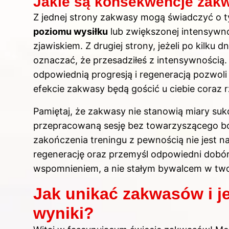
Jakie są konsekwencje za
Z jednej strony
zakwasy
mogą świadczyć o t
poziomu wysiłku
lub zwiększonej intensywno
zjawiskiem. Z drugiej strony, jeżeli po kilku 
oznaczać, że przesadziłeś z intensywnością.
odpowiednią progresją i regeneracją pozwoli
efekcie zakwasy będą gościć u ciebie coraz r
Pamiętaj, że zakwasy nie stanowią miary su
przepracowaną sesję bez towarzyszącego ból
zakończenia treningu z pewnością nie jest n
regenerację oraz przemyśl odpowiedni dobór
wspomnieniem, a nie stałym bywalcem w two
Jak unikać zakwasów i j
wyniki?