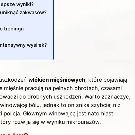
lepsze wyniki?
y uniknąć zakwasów?
o treningu
intensywny wysiłek?
ouszkodzeń
włókien mięśniowych
, które pojawiają
ze
mięśnie
pracują na pełnych obrotach, czasami
 prowadzi do drobnych uszkodzeń. Warto zaznaczyć,
inowajcę bólu, jednak to on znika szybciej niż
zi policja. Głównym winowajcą jest natomiast
tóry rozwija się w wyniku mikrourazów.