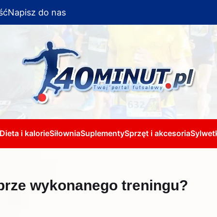
ść
Napisz do nas
Dieta i kalorie
Siłownia
Suplementy
Sprzęt i akcesoria
Sylwetk
brze wykonanego treningu?