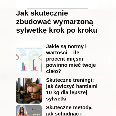
Jak skutecznie
zbudować wymarzoną
sylwetkę krok po kroku
Jakie są normy i
wartości – ile
procent mięśni
powinno mieć twoje
ciało?
Skuteczne treningi:
jak ćwiczyć hantlami
10 kg dla lepszej
sylwetki
Skuteczne metody,
jak schudnąć i