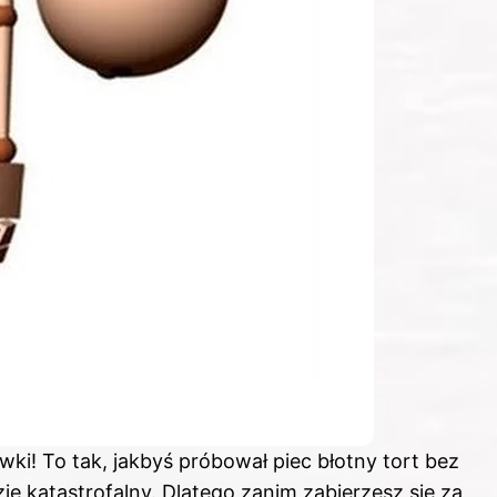
ki! To tak, jakbyś próbował piec błotny tort bez
e katastrofalny. Dlatego zanim zabierzesz się za