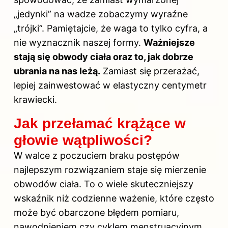
„jedynki” na wadze zobaczymy wyraźne
„trójki”. Pamiętajcie, że waga to tylko cyfra, a
nie wyznacznik naszej formy.
Ważniejsze
stają się obwody ciała oraz to, jak dobrze
ubrania na nas leżą.
Zamiast się przerażać,
lepiej zainwestować w elastyczny centymetr
krawiecki.
Jak przełamać krążące w
głowie wątpliwości?
W walce z poczuciem braku postępów
najlepszym rozwiązaniem staje się mierzenie
obwodów ciała. To o wiele skuteczniejszy
wskaźnik niż codzienne ważenie, które często
może być obarczone błędem pomiaru,
nawodnieniem czy cyklem menstruacyjnym,