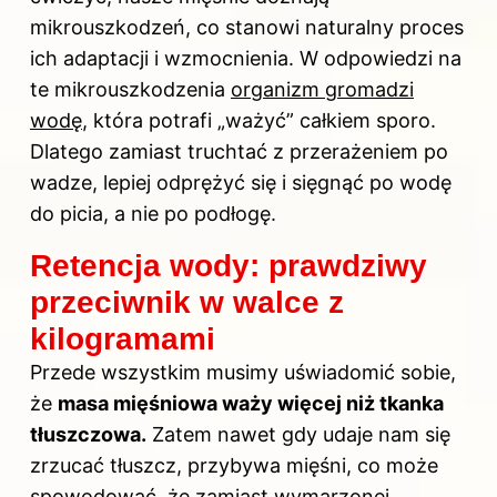
mikrouszkodzeń, co stanowi naturalny proces
ich adaptacji i wzmocnienia. W odpowiedzi na
te mikrouszkodzenia
organizm gromadzi
wodę
, która potrafi „ważyć” całkiem sporo.
Dlatego zamiast truchtać z przerażeniem po
wadze, lepiej odprężyć się i sięgnąć po wodę
do picia, a nie po podłogę.
Retencja wody: prawdziwy
przeciwnik w walce z
kilogramami
Przede wszystkim musimy uświadomić sobie,
że
masa mięśniowa waży więcej niż tkanka
tłuszczowa.
Zatem nawet gdy udaje nam się
zrzucać tłuszcz, przybywa mięśni, co może
spowodować, że zamiast wymarzonej