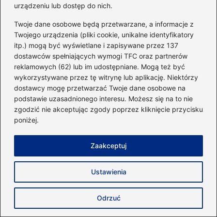
Jakie przekąski są najlepsze po treningu?
urządzeniu lub dostęp do nich.
Po treningu warto sięgnąć po zdrowe
Twoje dane osobowe będą przetwarzane, a informacje z
Twojego urządzenia (pliki cookie, unikalne identyfikatory
przekąski takie jak jogurt naturalny z
itp.) mogą być wyświetlane i zapisywane przez 137
owocami, orzechy, czy batony pełnoziarniste.
dostawców spełniających wymogi TFC oraz partnerów
Odpowiednie odżywianie po wysiłku ma
reklamowych (62) lub im udostępniane. Mogą też być
wykorzystywane przez tę witrynę lub aplikację. Niektórzy
kluczowe znaczenie dla regeneracji mięśni i
dostawcy mogę przetwarzać Twoje dane osobowe na
wpłynie na osiągane rezultaty.
podstawie uzasadnionego interesu. Możesz się na to nie
zgodzić nie akceptując zgody poprzez kliknięcie przycisku
Powiązane wpisy:
poniżej.
Bieganie czy chodzenie na odchudzanie
Zaakceptuj
– co naprawdę przynosi lepsze efekty?
Skuteczne metody na ćwiczenie
Ustawienia
kapturów w domowym zaciszu
Odrzuć
Czy po treningu siłowym warto biegać?
Oto, co musisz wiedzieć!