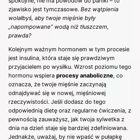
spokojnie, nie ma powodów do paniki – to
zjawisko jest tymczasowe.
Bez wątpienia
wolałbyś, aby twoje mięśnie były
„napompowane” wodą niż tłuszczem,
prawda?
Kolejnym ważnym hormonem w tym procesie
jest insulina, która staje się prawdziwym
przyjacielem po wysiłku. Wzrost poziomu tego
hormonu wspiera
procesy anaboliczne
, co
oznacza, że twoje mięśnie zaczynają
odnajdywać się w nowej, mięśniowej
rzeczywistości. Jeśli dodasz do tego
odpowiednią dietę oraz regularne ćwiczenia, z
pewnością zauważysz, jak twoja sylwetka z
dnia na dzień staje się bardziej zdefiniowana.
Jednakże, uważaj, by nie wpaść w pułapkę