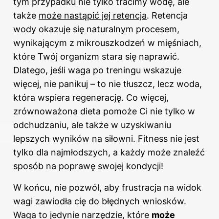
tym przypadku nie tylko tracimy wodę, ale
także
może nastąpić jej retencja
. Retencja
wody okazuje się naturalnym procesem,
wynikającym z mikrouszkodzeń w mięśniach,
które Twój organizm stara się naprawić.
Dlatego, jeśli waga po treningu wskazuje
więcej, nie panikuj – to nie tłuszcz, lecz woda,
która wspiera regenerację. Co więcej,
zrównoważona dieta pomoże Ci nie tylko w
odchudzaniu, ale także w uzyskiwaniu
lepszych wyników na siłowni. Fitness nie jest
tylko dla najmłodszych, a każdy może znaleźć
sposób na poprawę swojej kondycji!
W końcu, nie pozwól, aby frustracja na widok
wagi zawiodła cię do błędnych wniosków.
Waga to jedynie narzędzie, które
może