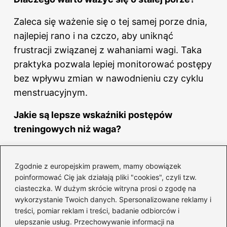
Zaleca się ważenie się o tej samej porze dnia,
najlepiej rano i na czczo, aby uniknąć
frustracji związanej z wahaniami
wagi
. Taka
praktyka pozwala lepiej monitorować postępy
bez wpływu zmian w nawodnieniu czy cyklu
menstruacyjnym.
Jakie są lepsze wskaźniki postępów
treningowych niż waga?
Obwody ciała są znacznie lepszym
wskaźnikiem postępów w treningu niż sama
Zgodnie z europejskim prawem, mamy obowiązek
poinformować Cię jak działają pliki "cookies", czyli tzw.
waga. To one lepiej oddają efekty naszych
ciasteczka. W dużym skrócie witryna prosi o zgodę na
wysiłków i zmiany w sylwetce, a nie tylko
wykorzystanie Twoich danych. Spersonalizowane reklamy i
surowe liczby na wadze.
treści, pomiar reklam i treści, badanie odbiorców i
ulepszanie usług. Przechowywanie informacji na