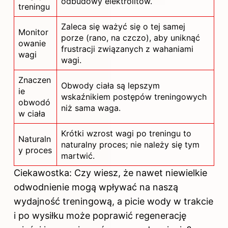
odbudowy elektrolitów.
treningu
Zaleca się ważyć się o tej samej
Monitor
porze (rano, na czczo), aby uniknąć
owanie
frustracji związanych z wahaniami
wagi
wagi.
Znaczen
Obwody ciała są lepszym
ie
wskaźnikiem postępów treningowych
obwodó
niż sama waga.
w ciała
Krótki wzrost wagi po treningu to
Naturaln
naturalny proces; nie należy się tym
y proces
martwić.
Ciekawostka: Czy wiesz, że nawet niewielkie
odwodnienie mogą wpływać na naszą
wydajność treningową, a picie wody w trakcie
i po wysiłku może poprawić regenerację