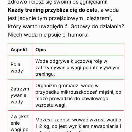
zdrowo i ciesz się swoimi osiągnięciami!
Każdy trening przybliża cię do celu
, a woda
jest jedynie tym przejściowym „ciężarem”,
który warto uwzględnić. Gotowy do działania?
Niech woda nie psuje ci humoru!
Aspekt
Opis
Woda odgrywa kluczową rolę w
Rola
zatrzymywaniu wagi po intensywnym
wody
treningu.
Organizm gromadzi wodę w
Zatrzym
przypadku mikrouszkodzeń mięśni, co
ywanie
może prowadzić do chwilowego
wody
wzrostu wagi.
Zwiększ
Możesz zaobserwować wzrost wagi o
enie
1-2 kg, co jest wynikiem nawadniania i
wagi po