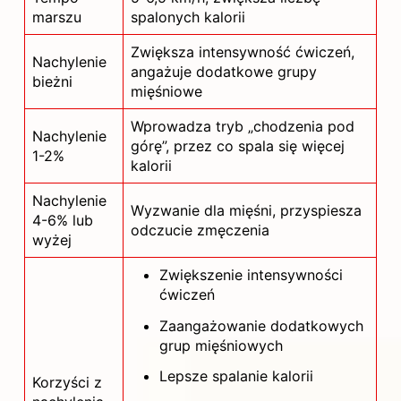
marszu
spalonych kalorii
Zwiększa intensywność ćwiczeń,
Nachylenie
angażuje dodatkowe grupy
bieżni
mięśniowe
Wprowadza tryb „chodzenia pod
Nachylenie
górę”, przez co spala się więcej
1-2%
kalorii
Nachylenie
Wyzwanie dla mięśni, przyspiesza
4-6% lub
odczucie zmęczenia
wyżej
Zwiększenie intensywności
ćwiczeń
Zaangażowanie dodatkowych
grup mięśniowych
Lepsze spalanie kalorii
Korzyści z