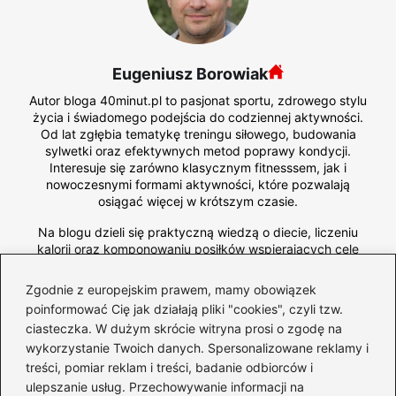
Eugeniusz Borowiak
Autor bloga 40minut.pl to pasjonat sportu, zdrowego stylu
życia i świadomego podejścia do codziennej aktywności.
Od lat zgłębia tematykę treningu siłowego, budowania
sylwetki oraz efektywnych metod poprawy kondycji.
Interesuje się zarówno klasycznym fitnesssem, jak i
nowoczesnymi formami aktywności, które pozwalają
osiągać więcej w krótszym czasie.
Na blogu dzieli się praktyczną wiedzą o diecie, liczeniu
kalorii oraz komponowaniu posiłków wspierających cele
treningowe – od redukcji, przez recomposition, aż po masę.
Testuje i recenzuje również suplementy, zwracając uwagę
Zgodnie z europejskim prawem, mamy obowiązek
na ich realne działanie, skład oraz bezpieczeństwo
poinformować Cię jak działają pliki "cookies", czyli tzw.
stosowania.
ciasteczka. W dużym skrócie witryna prosi o zgodę na
wykorzystanie Twoich danych. Spersonalizowane reklamy i
treści, pomiar reklam i treści, badanie odbiorców i
←
Czy krótki trening naprawdę ma sens? Odkryj jego
ulepszanie usług. Przechowywanie informacji na
korzyści!