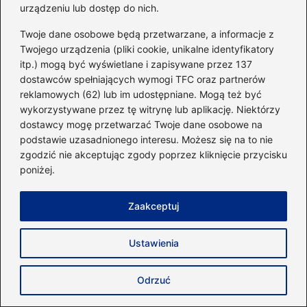
urządzeniu lub dostęp do nich.
→
Sekrety biegów po ścianie: jak osiągnąć zjawiskową
sprawność i technikę
Twoje dane osobowe będą przetwarzane, a informacje z
Twojego urządzenia (pliki cookie, unikalne identyfikatory
itp.) mogą być wyświetlane i zapisywane przez 137
dostawców spełniających wymogi TFC oraz partnerów
Dodaj komentarz
reklamowych (62) lub im udostępniane. Mogą też być
wykorzystywane przez tę witrynę lub aplikację. Niektórzy
dostawcy mogę przetwarzać Twoje dane osobowe na
Twój adres email nie zostanie opublikowany.
podstawie uzasadnionego interesu. Możesz się na to nie
Wymagane pola są oznaczone
*
zgodzić nie akceptując zgody poprzez kliknięcie przycisku
Komentarz
*
poniżej.
Zaakceptuj
Ustawienia
Nazwa
*
Odrzuć