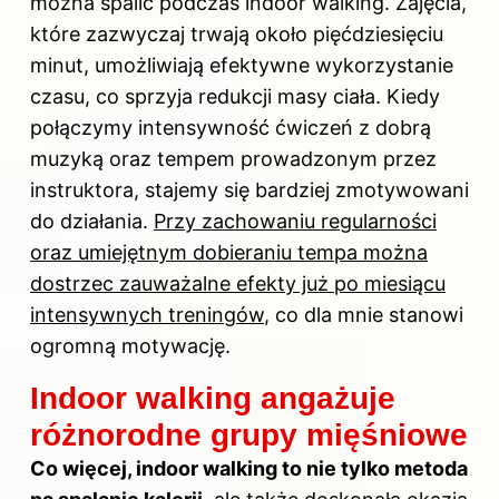
można spalić podczas indoor walking. Zajęcia,
które zazwyczaj trwają około pięćdziesięciu
minut, umożliwiają efektywne wykorzystanie
czasu, co sprzyja redukcji masy ciała. Kiedy
połączymy intensywność ćwiczeń z dobrą
muzyką oraz tempem prowadzonym przez
instruktora, stajemy się bardziej zmotywowani
do działania.
Przy zachowaniu regularności
oraz umiejętnym dobieraniu tempa można
dostrzec zauważalne efekty już po miesiącu
intensywnych treningów
, co dla mnie stanowi
ogromną motywację.
Indoor walking angażuje
różnorodne grupy mięśniowe
Co więcej, indoor walking to nie tylko metoda