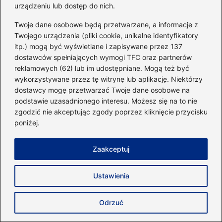
urządzeniu lub dostęp do nich.
antagonistyczne w
treningu i codziennym
Twoje dane osobowe będą przetwarzane, a informacje z
życiu
Twojego urządzenia (pliki cookie, unikalne identyfikatory
itp.) mogą być wyświetlane i zapisywane przez 137
dostawców spełniających wymogi TFC oraz partnerów
reklamowych (62) lub im udostępniane. Mogą też być
Trening interwałowy czy
wykorzystywane przez tę witrynę lub aplikację. Niektórzy
cardio: co wybrać dla
dostawcy mogę przetwarzać Twoje dane osobowe na
lepszych efektów?
podstawie uzasadnionego interesu. Możesz się na to nie
zgodzić nie akceptując zgody poprzez kliknięcie przycisku
poniżej.
Jaką kąpiel po treningu
Zaakceptuj
wybrać, aby zregenerować
mięśnie?
Ustawienia
Odrzuć
Ile mięśni można