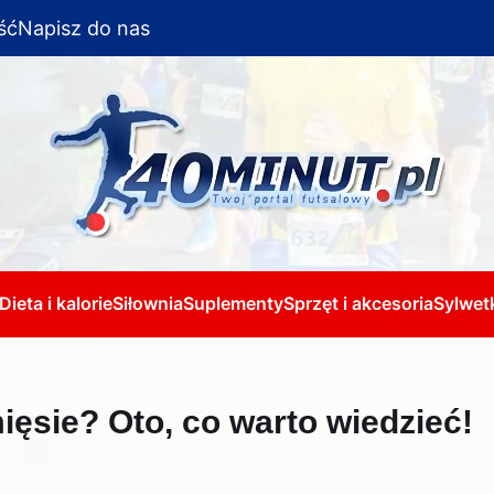
ść
Napisz do nas
Dieta i kalorie
Siłownia
Suplementy
Sprzęt i akcesoria
Sylwetk
mięsie? Oto, co warto wiedzieć!