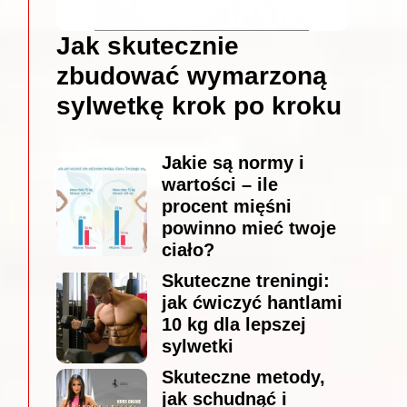
Jak skutecznie
zbudować wymarzoną
sylwetkę krok po kroku
Jakie są normy i
wartości – ile
procent mięśni
powinno mieć twoje
ciało?
Skuteczne treningi:
jak ćwiczyć hantlami
10 kg dla lepszej
sylwetki
Skuteczne metody,
jak schudnąć i