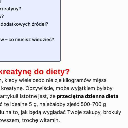
?
 kreatyny?
y?
z dodatkowych źródeł?
w – co musisz wiedzieć?
kreatynę do diety?
, kiedy wiele osób nie zje kilogramów mięsa
 kreatynę. Oczywiście, może wyjątkiem byłaby
rtykuł! Istotne jest, że
przeciętna dzienna dieta
ć te idealne 5 g, należałoby zjeść 500-700 g
u na to, jak będą wyglądać Twoje zakupy, brokuły
i owszem, trochę witamin.