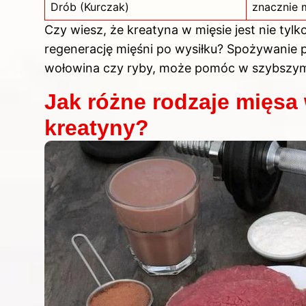
Drób (Kurczak)
znacznie 
Czy wiesz, że kreatyna w mięsie jest nie tyl
regenerację mięśni po wysiłku? Spożywanie 
wołowina czy ryby, może pomóc w szybszym
Jak różne rodzaje mięsa
kreatyny?