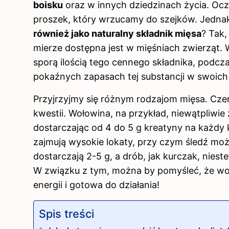
boisku
oraz w innych dziedzinach życia. Ocz
proszek, który wrzucamy do szejków. Jednak
również jako naturalny składnik mięsa
? Tak,
mierze dostępna jest w mięśniach zwierząt. 
sporą ilością tego cennego składnika, podc
pokaźnych zapasach tej substancji w swoich
Przyjrzyjmy się różnym rodzajom mięsa. Cze
kwestii. Wołowina, na przykład, niewątpliw
dostarczając od 4 do 5 g kreatyny na każdy 
zajmują wysokie lokaty, przy czym śledź może
dostarczają 2-5 g, a drób, jak kurczak, niest
W związku z tym, można by pomyśleć, że woł
energii i gotowa do działania!
Spis treści