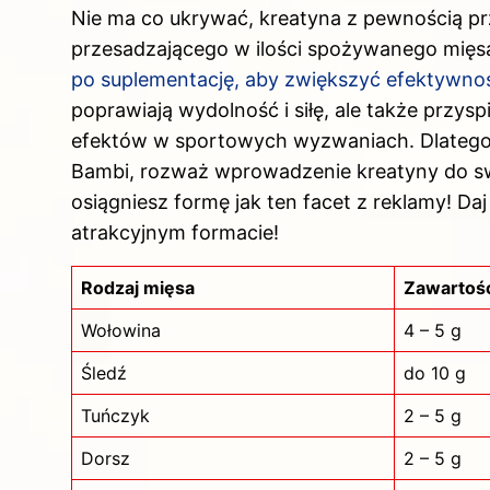
Nie ma co ukrywać, kreatyna z pewnością p
przesadzającego w ilości spożywanego mięs
po suplementację, aby zwiększyć efektywno
poprawiają wydolność i siłę, ale także przy
efektów w sportowych wyzwaniach. Dlatego, j
Bambi, rozważ wprowadzenie kreatyny do s
osiągniesz formę jak ten facet z reklamy! Da
atrakcyjnym formacie!
Rodzaj mięsa
Zawartość
Wołowina
4 – 5 g
Śledź
do 10 g
Tuńczyk
2 – 5 g
Dorsz
2 – 5 g