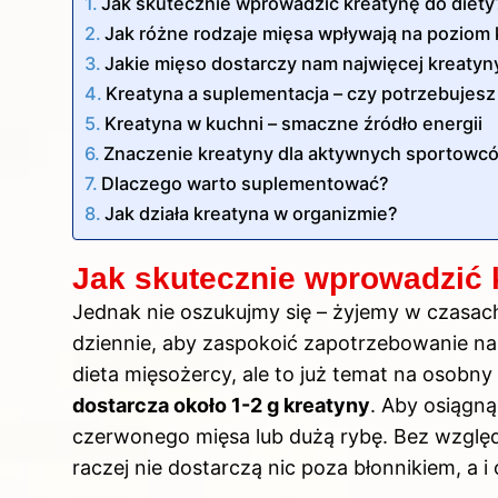
Jak skutecznie wprowadzić kreatynę do diety
Jak różne rodzaje mięsa wpływają na poziom
Jakie mięso dostarczy nam najwięcej kreatyn
Kreatyna a suplementacja – czy potrzebujes
Kreatyna w kuchni – smaczne źródło energii
Znaczenie kreatyny dla aktywnych sportowcó
Dlaczego warto suplementować?
Jak działa kreatyna w organizmie?
Jak skutecznie wprowadzić 
Jednak nie oszukujmy się – żyjemy w czasach
dziennie, aby zaspokoić zapotrzebowanie na
dieta mięsożercy, ale to już temat na osobny a
dostarcza około 1-2 g kreatyny
. Aby osiągną
czerwonego mięsa lub dużą rybę. Bez względ
raczej nie dostarczą nic poza błonnikiem, a 