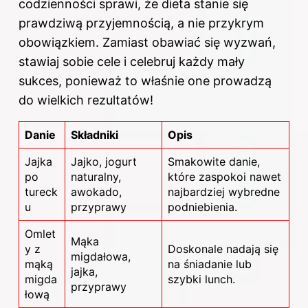
codzienności sprawi, że
dieta
stanie się
prawdziwą przyjemnością, a nie przykrym
obowiązkiem. Zamiast obawiać się wyzwań,
stawiaj sobie cele i celebruj każdy mały
sukces, ponieważ to właśnie one prowadzą
do wielkich rezultatów!
Danie
Składniki
Opis
Jajka
Jajko, jogurt
Smakowite danie,
po
naturalny,
które zaspokoi nawet
tureck
awokado,
najbardziej wybredne
u
przyprawy
podniebienia.
Omlet
Mąka
y z
Doskonale nadają się
migdałowa,
mąką
na śniadanie lub
jajka,
migda
szybki lunch.
przyprawy
łową