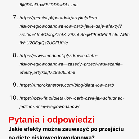
6jKjD0al3oxEF2DD9wDLr-ma
https://gemini.pl/poradnik/artykul/dieta-
niskoweglowodanowa-low-carb-jakie-daje-efekty/?
srsltid=AfmBOorgZZofK_Z97nLBbqM1RuQRmILc8LAGm
IW-U2OEqIQsZUGFUfHc
https://www.medonet.pl/zdrowie,dieta-
niskoweglowodanowa—zasady–przeciwwskazania–
efekty,artykul,1728366.html
https://unbrokenstore.com/blog/dieta-low-carb
https://bzykfit.pl/dieta-low-carb-czyli-jak-schudnac-
jedzac-mniej-weglowodanow/
Pytania i odpowiedzi
Jakie efekty można zauważyć po przejściu
na dietę niskowęglowodanową?