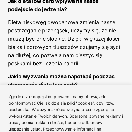
Jak dieta low carb wpływa na nasze
podejście do jedzenia?
Dieta niskowęglowodanowa zmienia nasze
postrzeganie przekąsek, uczymy się, że nie
muszą być one słodkie. Dzięki większej ilości
białka i zdrowych tłuszczów czujemy się syci
na dłużej, co pozwala nam cieszyć się
posiłkami bez liczenia kalorii.
Jakie wyzwania można napotkać podczas
stosowania diety low carb?
Zgodnie z europejskim prawem, mamy obowiązek
Na początku diety można napotkać trudności
poinformować Cię jak działają pliki "cookies", czyli tzw.
związane z rezygnacją z ulubionych
ciasteczka. W dużym skrócie witryna prosi o zgodę na
węglowodanów, co może wywoływać pewien
wykorzystanie Twoich danych. Spersonalizowane reklamy i
żal. Jednak z czasem odkrywamy korzyści,
treści, pomiar reklam i treści, badanie odbiorców i
ulepszanie usług. Przechowywanie informacji na
takie jak więcej energii oraz mniejsze