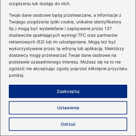
urządzeniu lub dostęp do nich.
pragnienie podjadania.
Twoje dane osobowe będą przetwarzane, a informacje z
Jakie posiłki można przygotować w diecie
Twojego urządzenia (pliki cookie, unikalne identyfikatory
itp.) mogą być wyświetlane i zapisywane przez 137
low carb?
dostawców spełniających wymogi TFC oraz partnerów
reklamowych (62) lub im udostępniane. Mogą też być
W diecie low carb można przyrządzać
wykorzystywane przez tę witrynę lub aplikację. Niektórzy
różnorodne smaczne potrawy, takie jak jajka
dostawcy mogę przetwarzać Twoje dane osobowe na
po turecku, omlety z mąką migdałową czy
podstawie uzasadnionego interesu. Możesz się na to nie
keto-muffinki. Kluczem do sukcesu jest
zgodzić nie akceptując zgody poprzez kliknięcie przycisku
poniżej.
wprowadzenie różnorodności w posiłkach
oraz korzystanie z wysokiej jakości
Zaakceptuj
składników.
Powiązane wpisy:
Ustawienia
Alternatywne źródła węglowodanów: Co
Odrzuć
zamiast ziemniaków na diecie keto?