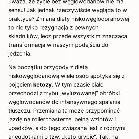
uważa, że życie bez węglowodanów nie ma
sensu! Jak jednak rzeczywiście wygląda to w
praktyce? Zmiana diety niskowęglodoranowej
to nie tylko rezygnacja z pewnych
składników, lecz przede wszystkim znacząca
transformacja w naszym podejściu do
jedzenia.
Na początku przygody z dietą
niskowęglodanową wiele osób spotyka się z
pojęciem
ketozy
. W tym czasie ciało
przechodzi z trybu „wyluzowanej” obróbki
węglowodanów
do intensywnego spalania
tłuszczu. Przemiana ta może przypominać
jazdę na rollercoasterze, pełną wzlotów i
upadków, a do tego związana jest z różnymi
anegdotkami o tzw. „keto grypie”. Tak, na