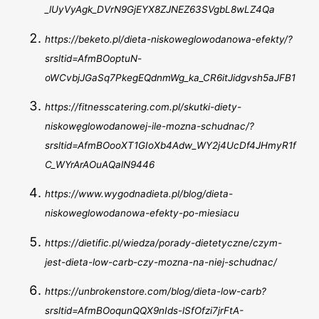
_lUyVyAgk_DVrN9GjEYX8ZJNEZ63SVgbL8wLZ4Qa
https://beketo.pl/dieta-niskoweglowodanowa-efekty/?
srsltid=AfmBOoptuN-
oWCvbjJGaSq7PkegEQdnmWg_ka_CR6itJidgvsh5aJFB1
https://fitnesscatering.com.pl/skutki-diety-
niskowęglowodanowej-ile-mozna-schudnac/?
srsltid=AfmBOooXT1GIoXb4Adw_WY2j4UcDf4JHmyR1f
C_WYrArAOuAQalN9446
https://www.wygodnadieta.pl/blog/dieta-
niskoweglowodanowa-efekty-po-miesiacu
https://dietific.pl/wiedza/porady-dietetyczne/czym-
jest-dieta-low-carb-czy-mozna-na-niej-schudnac/
https://unbrokenstore.com/blog/dieta-low-carb?
srsltid=AfmBOoqunQQX9nIds-lSfOfzi7jrFtA-