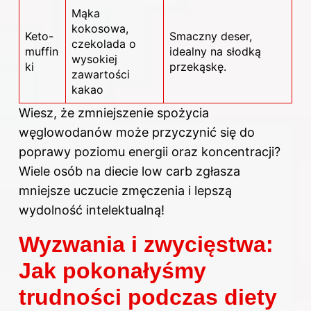
Mąka
kokosowa,
Keto-
Smaczny deser,
czekolada o
muffin
idealny na słodką
wysokiej
ki
przekąskę.
zawartości
kakao
Wiesz, że zmniejszenie spożycia
węglowodanów może przyczynić się do
poprawy poziomu energii oraz koncentracji?
Wiele osób na diecie low carb zgłasza
mniejsze uczucie zmęczenia i lepszą
wydolność intelektualną!
Wyzwania i zwycięstwa:
Jak pokonałyśmy
trudności podczas diety