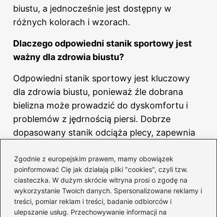
biustu, a jednocześnie jest dostępny w
różnych kolorach i wzorach.
Dlaczego odpowiedni stanik sportowy jest
ważny dla zdrowia biustu?
Odpowiedni stanik sportowy jest kluczowy
dla zdrowia biustu, ponieważ źle dobrana
bielizna może prowadzić do dyskomfortu i
problemów z jędrnością piersi. Dobrze
dopasowany stanik odciąża plecy, zapewnia
wsparcie i minimalizuje ruchy biustu podczas
Zgodnie z europejskim prawem, mamy obowiązek
aktywności fizycznej, co jest istotne dla
poinformować Cię jak działają pliki "cookies", czyli tzw.
zachowania jego kondycji.
ciasteczka. W dużym skrócie witryna prosi o zgodę na
wykorzystanie Twoich danych. Spersonalizowane reklamy i
treści, pomiar reklam i treści, badanie odbiorców i
ulepszanie usług. Przechowywanie informacji na