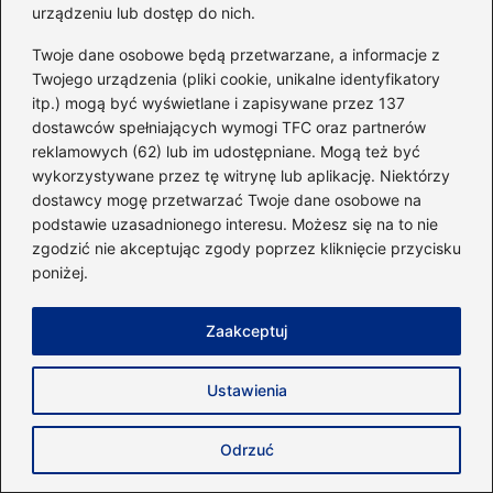
urządzeniu lub dostęp do nich.
Twoje dane osobowe będą przetwarzane, a informacje z
Twojego urządzenia (pliki cookie, unikalne identyfikatory
itp.) mogą być wyświetlane i zapisywane przez 137
dostawców spełniających wymogi TFC oraz partnerów
reklamowych (62) lub im udostępniane. Mogą też być
wykorzystywane przez tę witrynę lub aplikację. Niektórzy
dostawcy mogę przetwarzać Twoje dane osobowe na
podstawie uzasadnionego interesu. Możesz się na to nie
zgodzić nie akceptując zgody poprzez kliknięcie przycisku
poniżej.
Tagi:
Dobór stanika sportowego, Czy
Zaakceptuj
zakładać zwykły stanik pod sportowy,
Wygoda i wsparcie biustu, Noszenie stanika
Ustawienia
sportowego na co dzień, Wpływ stanika
sportowego na kondycję biustu.
Odrzuć