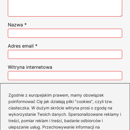
Nazwa
*
Adres email
*
Witryna internetowa
Zapamiętaj moje dane w tej przeglądarce
podczas pisania kolejnych komentarzy.
Zgodnie z europejskim prawem, mamy obowiązek
poinformować Cię jak działają pliki "cookies", czyli tzw.
ciasteczka. W dużym skrócie witryna prosi o zgodę na
wykorzystanie Twoich danych. Spersonalizowane reklamy i
treści, pomiar reklam i treści, badanie odbiorców i
Poczytaj więcej
ulepszanie usług. Przechowywanie informacji na