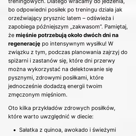
treningowych. Dlatego wracamy do jedzenia,
bo odpowiedni posiłek po treningu działa jak
orzeźwiający prysznic latem – odświeża i
zapobiega późniejszym „zakwasom”. Pamiętaj,
że
mięśnie potrzebują około dwóch dni na
regenerację
po intensywnym wysiłku! W
związku z tym, podczas planowania zajrzyj do
spiżarni i zastanów się, które dni przerwy
można wykorzystać na delektowanie się
pysznymi, zdrowymi posiłkami, które
jednocześnie dodadzą energii twoim
zmęczonym mięśniom.
Oto kilka przykładów zdrowych posiłków,
które warto uwzględnić w diecie:
Sałatka z quinoa, awokado i świeżymi