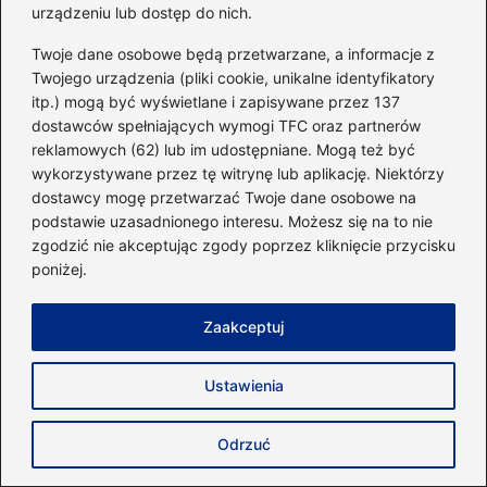
urządzeniu lub dostęp do nich.
←
Najlepsze produkty do spożycia po treningu – co
Twoje dane osobowe będą przetwarzane, a informacje z
warto włączyć do diety?
Twojego urządzenia (pliki cookie, unikalne identyfikatory
→
Jak zaplanować optymalną liczbę treningów
itp.) mogą być wyświetlane i zapisywane przez 137
siłowych w tygodniu?
dostawców spełniających wymogi TFC oraz partnerów
reklamowych (62) lub im udostępniane. Mogą też być
wykorzystywane przez tę witrynę lub aplikację. Niektórzy
dostawcy mogę przetwarzać Twoje dane osobowe na
Dodaj komentarz
podstawie uzasadnionego interesu. Możesz się na to nie
zgodzić nie akceptując zgody poprzez kliknięcie przycisku
poniżej.
Twój adres email nie zostanie opublikowany.
Wymagane pola są oznaczone
*
Zaakceptuj
Komentarz
*
Ustawienia
Odrzuć