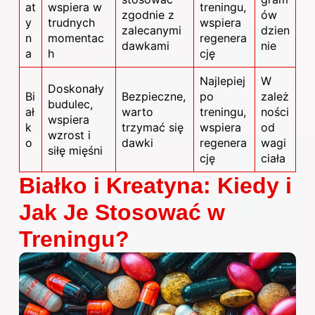
at
wspiera w
treningu,
zgodnie z
ów
y
trudnych
wspiera
zalecanymi
dzien
n
momentac
regenera
dawkami
nie
a
h
cję
Najlepiej
W
Doskonały
Bi
Bezpieczne,
po
zależ
budulec,
ał
warto
treningu,
ności
wspiera
k
trzymać się
wspiera
od
wzrost i
o
dawki
regenera
wagi
siłę mięśni
cję
ciała
Białko i Kreatyna: Kiedy i
Jak Je Stosować w
Treningu?