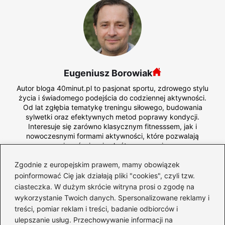
Eugeniusz Borowiak
Autor bloga 40minut.pl to pasjonat sportu, zdrowego stylu
życia i świadomego podejścia do codziennej aktywności.
Od lat zgłębia tematykę treningu siłowego, budowania
sylwetki oraz efektywnych metod poprawy kondycji.
Interesuje się zarówno klasycznym fitnesssem, jak i
nowoczesnymi formami aktywności, które pozwalają
osiągać więcej w krótszym czasie.
Na blogu dzieli się praktyczną wiedzą o diecie, liczeniu
Zgodnie z europejskim prawem, mamy obowiązek
kalorii oraz komponowaniu posiłków wspierających cele
poinformować Cię jak działają pliki "cookies", czyli tzw.
treningowe – od redukcji, przez recomposition, aż po masę.
ciasteczka. W dużym skrócie witryna prosi o zgodę na
Testuje i recenzuje również suplementy, zwracając uwagę
wykorzystanie Twoich danych. Spersonalizowane reklamy i
na ich realne działanie, skład oraz bezpieczeństwo
treści, pomiar reklam i treści, badanie odbiorców i
stosowania.
ulepszanie usług. Przechowywanie informacji na