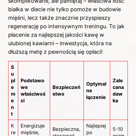
skomplikowane, ale pamiętaj – właściwa ilość
białka w diecie nie tylko pomoże w budowie
mięśni, lecz także znacznie przyspieszy
regenerację po intensywnym treningu. To jak
płacenie za najlepszej jakości kawę w
ulubionej kawiarni – inwestycja, która na
dłuższą metę z pewnością się opłaci!
S
u
pl
Podstawo
Zale
Optymal
e
we
Bezpieczeń
cana
ne
m
właściwoś
stwo
daw
łączenie
e
ci
ka
n
t
K
Energizuje
Najlepiej
Bezpieczna,
5-10
re
mięśnie,
po
stosować
gram