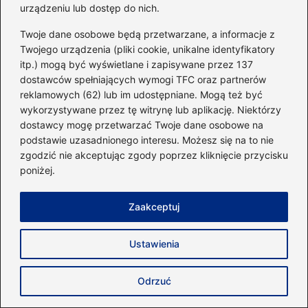
urządzeniu lub dostęp do nich.
Twoje dane osobowe będą przetwarzane, a informacje z
Twojego urządzenia (pliki cookie, unikalne identyfikatory
itp.) mogą być wyświetlane i zapisywane przez 137
dostawców spełniających wymogi TFC oraz partnerów
reklamowych (62) lub im udostępniane. Mogą też być
wykorzystywane przez tę witrynę lub aplikację. Niektórzy
dostawcy mogę przetwarzać Twoje dane osobowe na
Optymalny plan treningu kolarskiego: ile
podstawie uzasadnionego interesu. Możesz się na to nie
razy w tygodniu warto jeździć?
zgodzić nie akceptując zgody poprzez kliknięcie przycisku
poniżej.
2026-04-23
Zaakceptuj
Ustawienia
Odrzuć