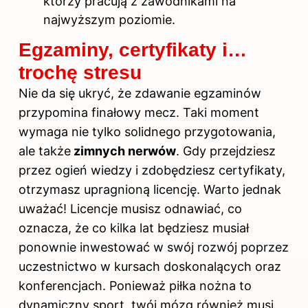
którzy pracują z zawodnikami na
najwyższym poziomie.
Egzaminy, certyfikaty i…
trochę stresu
Nie da się ukryć, że zdawanie egzaminów
przypomina finałowy mecz. Taki moment
wymaga nie tylko solidnego przygotowania,
ale także
zimnych nerwów
. Gdy przejdziesz
przez ogień wiedzy i zdobędziesz certyfikaty,
otrzymasz upragnioną licencję. Warto jednak
uważać! Licencje musisz odnawiać, co
oznacza, że co kilka lat będziesz musiał
ponownie inwestować w swój rozwój poprzez
uczestnictwo w kursach doskonalących oraz
konferencjach. Ponieważ piłka nożna to
dynamiczny sport, twój mózg również musi