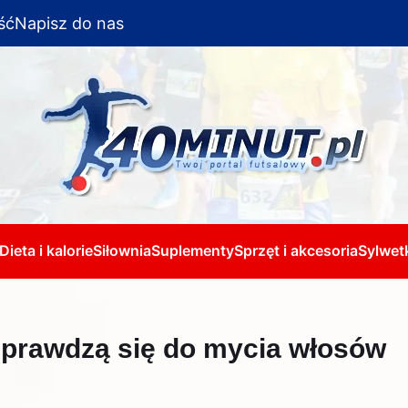
ść
Napisz do nas
Dieta i kalorie
Siłownia
Suplementy
Sprzęt i akcesoria
Sylwetk
 sprawdzą się do mycia włosów