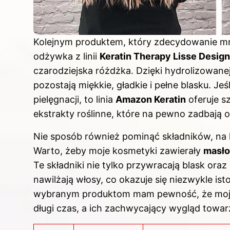
Kolejnym produktem, który zdecydowanie mn
odżywka z linii
Keratin Therapy Lisse Design
czarodziejska różdżka. Dzięki hydrolizowane
pozostają miękkie, gładkie i pełne blasku. Je
pielęgnacji, to linia
Amazon Keratin
oferuje s
ekstrakty roślinne, które na pewno zadbają o
Nie sposób również pominąć składników, na 
Warto, żeby moje kosmetyki zawierały
masło
Te składniki nie tylko przywracają blask oraz
nawilżają włosy, co okazuje się niezwykle is
wybranym produktom mam pewność, że moje 
długi czas, a ich zachwycający wygląd towar