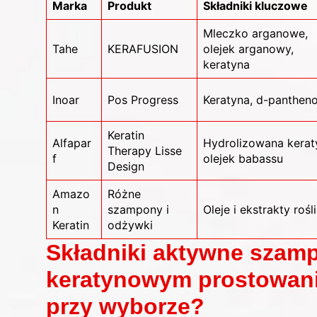
Marka
Produkt
Składniki kluczowe
Mleczko arganowe,
Tahe
KERAFUSION
olejek arganowy,
keratyna
Inoar
Pos Progress
Keratyna, d-pantheno
Keratin
Alfapar
Hydrolizowana kerat
Therapy Lisse
f
olejek babassu
Design
Amazo
Różne
n
szampony i
Oleje i ekstrakty rośl
Keratin
odżywki
Składniki aktywne szam
keratynowym prostowani
przy wyborze?