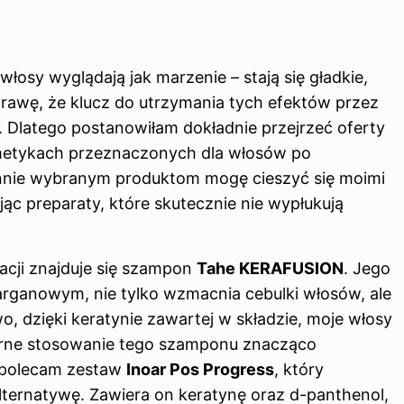
osy wyglądają jak marzenie – stają się gładkie,
sprawę, że klucz do utrzymania tych efektów przez
i. Dlatego postanowiłam dokładnie przejrzeć oferty
smetykach przeznaczonych dla włosów po
nnie wybranym produktom mogę cieszyć się moimi
jąc preparaty, które skutecznie nie wypłukują
nacji znajduje się szampon
Tahe KERAFUSION
. Jego
 arganowym, nie tylko wzmacnia cebulki włosów, ale
, dzięki keratynie zawartej w składzie, moje włosy
larne stosowanie tego szamponu znacząco
, polecam zestaw
Inoar Pos Progress
, który
lternatywę. Zawiera on keratynę oraz d-panthenol,