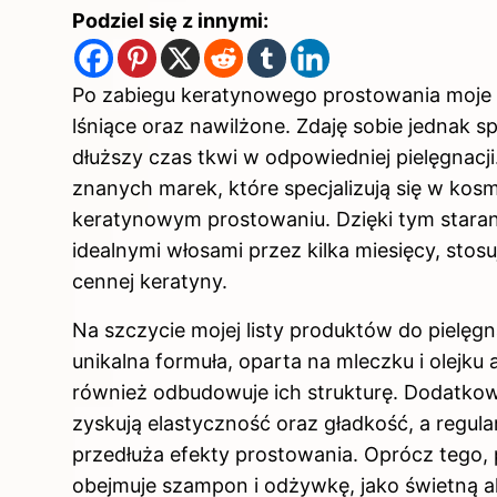
Podziel się z innymi:
Po zabiegu keratynowego prostowania moje wł
lśniące oraz nawilżone. Zdaję sobie jednak 
dłuższy czas tkwi w odpowiedniej pielęgnacj
znanych marek, które specjalizują się w ko
keratynowym prostowaniu. Dzięki tym stara
idealnymi włosami przez kilka miesięcy, stosu
cennej keratyny.
Na szczycie mojej listy produktów do pielęg
unikalna formuła, oparta na mleczku i olejku
również odbudowuje ich strukturę. Dodatkowo
zyskują elastyczność oraz gładkość, a regu
przedłuża efekty prostowania. Oprócz tego
obejmuje szampon i odżywkę, jako świetną a