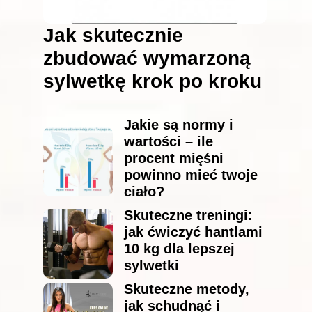
Jak skutecznie
zbudować wymarzoną
sylwetkę krok po kroku
Jakie są normy i
wartości – ile
procent mięśni
powinno mieć twoje
ciało?
Skuteczne treningi:
jak ćwiczyć hantlami
10 kg dla lepszej
sylwetki
Skuteczne metody,
jak schudnąć i