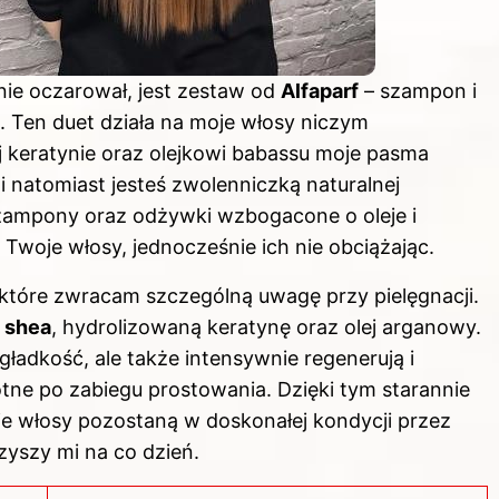
ie oczarował, jest zestaw od
Alfaparf
– szampon i
. Ten duet działa na moje włosy niczym
j keratynie oraz olejkowi babassu moje pasma
śli natomiast jesteś zwolenniczką naturalnej
zampony oraz odżywki wzbogacone o oleje i
 Twoje włosy, jednocześnie ich nie obciążając.
które zwracam szczególną uwagę przy pielęgnacji.
 shea
, hydrolizowaną keratynę oraz olej arganowy.
 gładkość, ale także intensywnie regenerują i
totne po zabiegu prostowania. Dzięki tym starannie
włosy pozostaną w doskonałej kondycji przez
zyszy mi na co dzień.