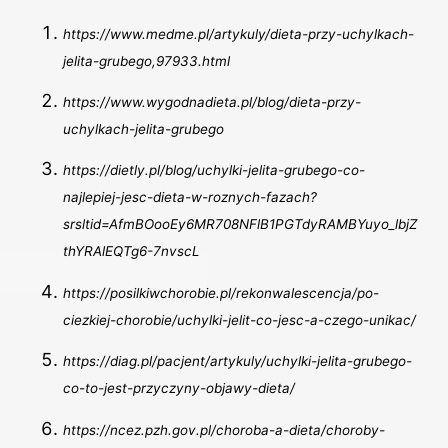
https://www.medme.pl/artykuly/dieta-przy-uchylkach-
jelita-grubego,97933.html
https://www.wygodnadieta.pl/blog/dieta-przy-
uchylkach-jelita-grubego
https://dietly.pl/blog/uchylki-jelita-grubego-co-
najlepiej-jesc-dieta-w-roznych-fazach?
srsltid=AfmBOooEy6MR708NFlB1PGTdyRAMBYuyo_lbjZ
thYRAlEQTg6-7nvscL
https://posilkiwchorobie.pl/rekonwalescencja/po-
ciezkiej-chorobie/uchylki-jelit-co-jesc-a-czego-unikac/
https://diag.pl/pacjent/artykuly/uchylki-jelita-grubego-
co-to-jest-przyczyny-objawy-dieta/
https://ncez.pzh.gov.pl/choroba-a-dieta/choroby-