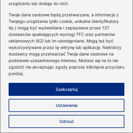
Jak skutecznie wyjść z diety i cieszyć
urządzeniu lub dostęp do nich.
się zdrowym stylem życia
Twoje dane osobowe będą przetwarzane, a informacje z
Twojego urządzenia (pliki cookie, unikalne identyfikatory
Czy kiełbasa z grilla może zrujnować
itp.) mogą być wyświetlane i zapisywane przez 137
Twoją dietę? Sprawdź, jak wpływa na
dostawców spełniających wymogi TFC oraz partnerów
sylwetkę!
reklamowych (62) lub im udostępniane. Mogą też być
wykorzystywane przez tę witrynę lub aplikację. Niektórzy
Skuteczne sposoby na to, jak spalić
dostawcy mogę przetwarzać Twoje dane osobowe na
tłuszcz bez ćwiczeń
podstawie uzasadnionego interesu. Możesz się na to nie
zgodzić nie akceptując zgody poprzez kliknięcie przycisku
Sekrety diety Kim Kardashian, które
poniżej.
pomogą osiągnąć wymarzoną sylwetkę
Zaakceptuj
Czy gotowana kapusta kiszona jest
kaloryczna? Odkrywamy prawdę o
Ustawienia
tuczących właściwościach!
Skuteczność diety kapuścianej – czy
Odrzuć
warto spróbować?