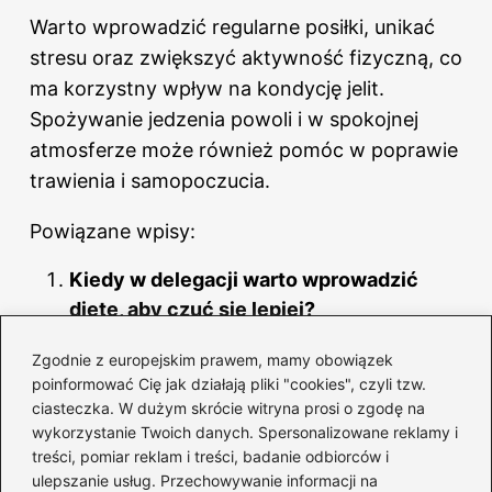
Warto wprowadzić regularne posiłki, unikać
stresu oraz zwiększyć aktywność fizyczną, co
ma korzystny wpływ na kondycję jelit.
Spożywanie jedzenia powoli i w spokojnej
atmosferze może również pomóc w poprawie
trawienia i samopoczucia.
Powiązane wpisy:
Kiedy w delegacji warto wprowadzić
dietę, aby czuć się lepiej?
Przewodnik po smakołykach: co jeść na
Zgodnie z europejskim prawem, mamy obowiązek
diecie ketogennej, aby osiągnąć sukces
poinformować Cię jak działają pliki "cookies", czyli tzw.
ciasteczka. W dużym skrócie witryna prosi o zgodę na
Czy jajka sadzone mogą być tuczące?
wykorzystanie Twoich danych. Spersonalizowane reklamy i
treści, pomiar reklam i treści, badanie odbiorców i
Oto, co warto wiedzieć
ulepszanie usług. Przechowywanie informacji na