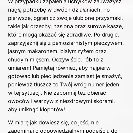
W przypadku zapalenia uchyłków zauważysz
nagłą potrzebę w dwóch działaniach. Po
pierwsze, ogranicz swoje ulubione przysmaki,
takie jak orzechy, nasiona oraz surowe kasze,
które mogą okazać się zdradliwe. Po drugie,
zaprzyjaźnij się z pełnoziarnistym pieczywem,
jasnym makaronem, białym ryżem oraz
chudym mięsem. Oczywiście, rób to z
umiarem! Pamiętaj również, aby najpierw
gotować lub piec jedzenie zamiast je smażyć,
ponieważ tłuszcz to Twój wróg numer jeden
w tej sytuacji. Nie zapomnij też obierać
owoców i warzyw z niezdrowymi skórami,
aby uniknąć kłopotów!
W miarę jak dowiesz się, co jeść, nie
zapominaj o odpowiedzialnym podejściu do