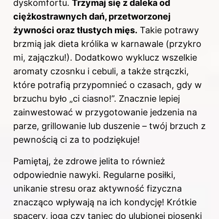
dyskomfortu.
Trzymaj się z daleka od
ciężkostrawnych dań, przetworzonej
żywności oraz tłustych mięs.
Takie potrawy
brzmią jak dieta królika w karnawale (przykro
mi, zajączku!). Dodatkowo wyklucz wszelkie
aromaty czosnku i cebuli, a także strączki,
które potrafią przypomnieć o czasach, gdy w
brzuchu było „ci ciasno!”. Znacznie lepiej
zainwestować w przygotowanie jedzenia na
parze, grillowanie lub duszenie – twój brzuch z
pewnością ci za to podziękuje!
Pamiętaj, że zdrowe jelita to również
odpowiednie nawyki. Regularne posiłki,
unikanie stresu oraz aktywność fizyczna
znacząco wpływają na ich kondycję! Krótkie
spacery, joga czy taniec do ulubionej piosenki