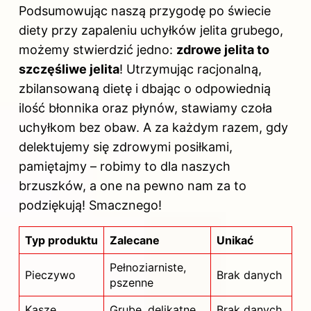
Podsumowując naszą przygodę po świecie
diety przy zapaleniu uchyłków jelita grubego,
możemy stwierdzić jedno:
zdrowe jelita to
szczęśliwe jelita
! Utrzymując racjonalną,
zbilansowaną dietę i dbając o odpowiednią
ilość błonnika oraz płynów, stawiamy czoła
uchyłkom bez obaw. A za każdym razem, gdy
delektujemy się zdrowymi posiłkami,
pamiętajmy – robimy to dla naszych
brzuszków, a one na pewno nam za to
podziękują! Smacznego!
Typ produktu
Zalecane
Unikać
Pełnoziarniste,
Pieczywo
Brak danych
pszenne
Kasze
Grube, delikatne
Brak danych