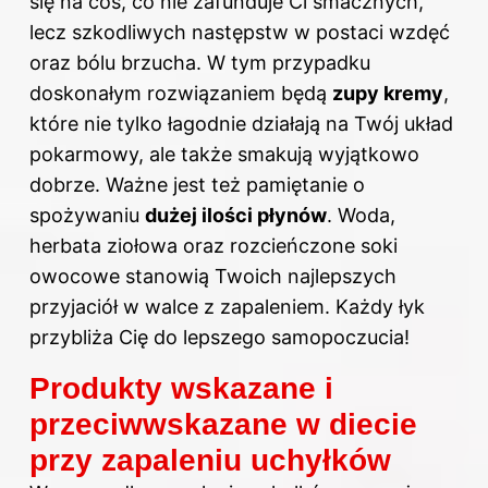
się na coś, co nie zafunduje Ci smacznych,
lecz szkodliwych następstw w postaci wzdęć
oraz bólu brzucha. W tym przypadku
doskonałym rozwiązaniem będą
zupy kremy
,
które nie tylko łagodnie działają na Twój układ
pokarmowy, ale także smakują wyjątkowo
dobrze. Ważne jest też pamiętanie o
spożywaniu
dużej ilości płynów
. Woda,
herbata ziołowa oraz rozcieńczone soki
owocowe stanowią Twoich najlepszych
przyjaciół w walce z zapaleniem. Każdy łyk
przybliża Cię do lepszego samopoczucia!
Produkty wskazane i
przeciwwskazane w diecie
przy zapaleniu uchyłków