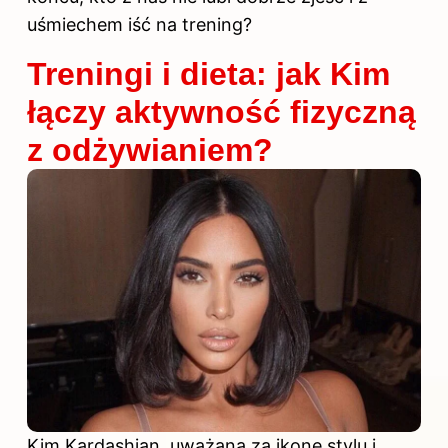
uśmiechem iść na trening?
Treningi i dieta: jak Kim
łączy aktywność fizyczną
z odżywianiem?
Kim Kardashian, uważana za ikonę stylu i