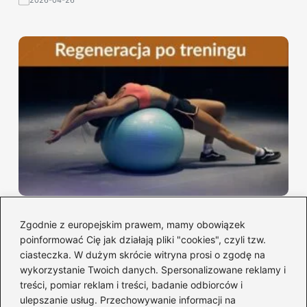
2026-04-26
Co najlepiej zjeść po wieczornym
treningu, aby zadbać o regenerację?
Zgodnie z europejskim prawem, mamy obowiązek
poinformować Cię jak działają pliki "cookies", czyli tzw.
2026-04-26
ciasteczka. W dużym skrócie witryna prosi o zgodę na
wykorzystanie Twoich danych. Spersonalizowane reklamy i
treści, pomiar reklam i treści, badanie odbiorców i
ulepszanie usług. Przechowywanie informacji na