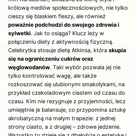
królową mediów społecznościowych, nie tylko
cieszy się blaskiem fleszy, ale również
poważnie podchodzi do swojego zdrowia i
sylwetki
. Jak to osiąga? Klucz leży w
połączeniu diety z aktywnością fizyczną.
Celebrytka stosuje dietę Atkinsa, która
skupia
się na ograniczeniu cukrów oraz
węglowodanów
. Taki wybór pozwala jej nie
tylko kontrolować wagę, ale także
rozkoszować się ulubionymi smakołykami, na
przykład czekoladowym ciastem od czasu do
czasu. Kim nie rezygnuje z przyjemności, lecz
umiejętnie je balansuje, co przypomina sztukę
akrobatyczną na małym trapezie: z jednej
strony ciasto, a z drugiej – zdrowe jedzenie.
Wszystko to dzieje się z dbałością o estetykę i