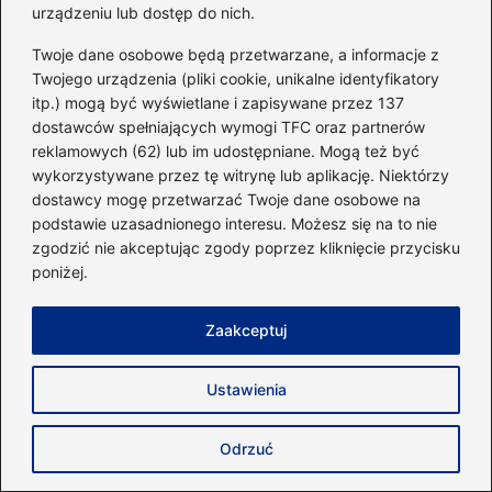
urządzeniu lub dostęp do nich.
Twoje dane osobowe będą przetwarzane, a informacje z
Twojego urządzenia (pliki cookie, unikalne identyfikatory
Fitness
itp.) mogą być wyświetlane i zapisywane przez 137
dostawców spełniających wymogi TFC oraz partnerów
reklamowych (62) lub im udostępniane. Mogą też być
Odkryj tajemnice, jak
wykorzystywane przez tę witrynę lub aplikację. Niektórzy
działają mięśnie
dostawcy mogę przetwarzać Twoje dane osobowe na
antagonistyczne w
podstawie uzasadnionego interesu. Możesz się na to nie
treningu i codziennym
zgodzić nie akceptując zgody poprzez kliknięcie przycisku
życiu
poniżej.
Zaakceptuj
Trening interwałowy czy
cardio: co wybrać dla
Ustawienia
lepszych efektów?
Odrzuć