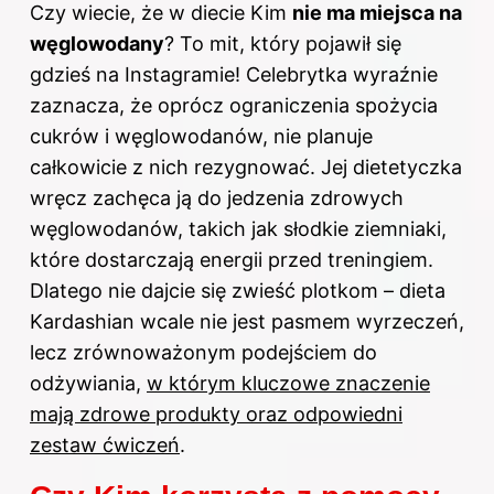
Czy wiecie, że w diecie Kim
nie ma miejsca na
węglowodany
? To mit, który pojawił się
gdzieś na Instagramie! Celebrytka wyraźnie
zaznacza, że oprócz ograniczenia spożycia
cukrów i węglowodanów, nie planuje
całkowicie z nich rezygnować. Jej dietetyczka
wręcz zachęca ją do jedzenia zdrowych
węglowodanów, takich jak słodkie ziemniaki,
które dostarczają energii przed treningiem.
Dlatego nie dajcie się zwieść plotkom –
dieta
Kardashian wcale nie jest pasmem wyrzeczeń,
lecz zrównoważonym podejściem do
odżywiania,
w którym kluczowe znaczenie
mają zdrowe produkty oraz odpowiedni
zestaw ćwiczeń
.