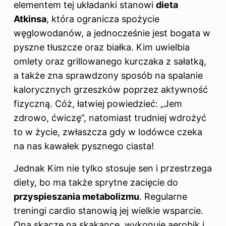
elementem tej układanki stanowi
dieta
Atkinsa
, która ogranicza spożycie
węglowodanów, a jednocześnie jest bogata w
pyszne tłuszcze oraz białka. Kim uwielbia
omlety oraz grillowanego kurczaka z sałatką,
a także zna sprawdzony sposób na spalanie
kalorycznych grzeszków poprzez aktywność
fizyczną. Cóż, łatwiej powiedzieć: „Jem
zdrowo, ćwiczę”, natomiast trudniej wdrożyć
to w życie, zwłaszcza gdy w lodówce czeka
na nas kawałek pysznego ciasta!
Jednak Kim nie tylko stosuje sen i przestrzega
diety, bo ma także sprytne zacięcie do
przyspieszania metabolizmu
. Regularne
treningi cardio stanowią jej wielkie wsparcie.
Ona skacze na skakance, wykonuje aerobik i