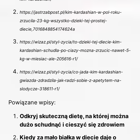
https://jastrzabpost.pl/kim-kardashian-w-pol-roku-
zrzucila-23-kg-wszystko-dzieki-tej-prostej-
diecie,7016848854174624a
https://wizaz.pl/styl-zycia/to-dzieki-tej-diecie-kim-
kardashian-schudla-po-ciazy-mozna-zrzucic-nawet-5-
kg-w-miesiac-ale-205616-r1/
https://wizaz.pl/styl-zycia/co-jada-kim-kardashian-
gwiazda-zdradzila-jak-radzi-sobie-z-apetytem-na-
slodycze-318611-r1/
Powiązane wpisy:
Odkryj skuteczną dietę, na której można
dużo schudnąć i cieszyć się zdrowiem
Kiedy za mało białka w diecie daje o