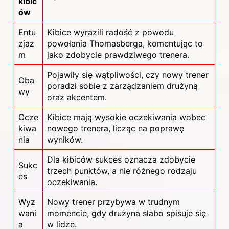
kibic
ów
Entu
Kibice wyrazili radość z powodu
zjaz
powołania Thomasberga, komentując to
m
jako zdobycie prawdziwego trenera.
Pojawiły się wątpliwości, czy nowy trener
Oba
poradzi sobie z zarządzaniem drużyną
wy
oraz akcentem.
Ocze
Kibice mają wysokie oczekiwania wobec
kiwa
nowego trenera, licząc na poprawę
nia
wyników.
Dla kibiców sukces oznacza zdobycie
Sukc
trzech punktów, a nie różnego rodzaju
es
oczekiwania.
Wyz
Nowy trener przybywa w trudnym
wani
momencie, gdy drużyna słabo spisuje się
a
w lidze.