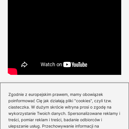
Powiązane wpisy:
Zgodnie z europejskim prawem, mamy obowiązek
Ergowiosła – Jak efektywnie ćwiczyć i
poinformować Cię jak działają pliki "cookies", czyli tzw.
poprawić swoją formę
ciasteczka. W dużym skrócie witryna prosi o zgodę na
wykorzystanie Twoich danych. Spersonalizowane reklamy i
Jakie elementy poprawiają bieganie i
treści, pomiar reklam i treści, badanie odbiorców i
ulepszanie usług. Przechowywanie informacji na
rozwijają Twoje umiejętności?