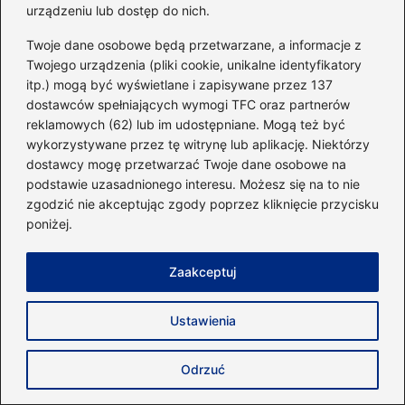
urządzeniu lub dostęp do nich.
Kto zostanie nowym trenerem Lecha?
Twoje dane osobowe będą przetwarzane, a informacje z
Oczekiwania i spekulacje na temat
Twojego urządzenia (pliki cookie, unikalne identyfikatory
przyszłości klubu
itp.) mogą być wyświetlane i zapisywane przez 137
dostawców spełniających wymogi TFC oraz partnerów
Jak wybrać idealną maskę antysmogową
reklamowych (62) lub im udostępniane. Mogą też być
do biegania? Sprawdź nasze porady!
wykorzystywane przez tę witrynę lub aplikację. Niektórzy
dostawcy mogę przetwarzać Twoje dane osobowe na
Kto zostanie nowym trenerem Bayernu?
podstawie uzasadnionego interesu. Możesz się na to nie
Analizujemy potencjalnych kandydatów
zgodzić nie akceptując zgody poprzez kliknięcie przycisku
poniżej.
Puma w biegu: jak szybko potrafi
osiągnąć zawrotne prędkości?
Zaakceptuj
Jak zdobyć licencję trenera piłki nożnej –
Ustawienia
krok po kroku do spełnienia marzeń
Gdzie kupić plastry dla sportowców:
Odrzuć
Przewodnik po najlepszych miejscach i