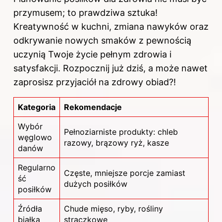
przymusem; to prawdziwa sztuka!
Kreatywność w kuchni, zmiana nawyków oraz
odkrywanie nowych smaków z pewnością
uczynią Twoje życie pełnym zdrowia i
satysfakcji. Rozpocznij już dziś, a może nawet
zaprosisz przyjaciół na zdrowy obiad?!
Kategoria
Rekomendacje
Wybór
Pełnoziarniste produkty: chleb
węglowo
razowy, brązowy ryż, kasze
danów
Regularno
Częste, mniejsze porcje zamiast
ść
dużych posiłków
posiłków
Źródła
Chude mięso, ryby, rośliny
białka
strączkowe