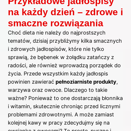
Przykładowe jadłospisy
na każdy dzień – zdrowe i
smaczne rozwiązania
Choć dieta nie należy do najprostszych
tematów, dzisiaj przybliżymy kilka smacznych
i zdrowych jadłospisów, które nie tylko
sprawią, że bębenek w żołądku zatańczy z
radości, ale również wprowadzą porządek do
życia. Przede wszystkim każdy jadłospis
powinien zawierać
pełnoziarniste produkty
,
warzywa oraz owoce. Dlaczego to takie
ważne? Ponieważ to one dostarczają błonnika
i witamin, skutecznie chroniąc przed licznymi
problemami zdrowotnymi. A może zamiast
kolejnej kawy w pracy zdecydujmy się na
owsiankę z owocami? To proste, pyszne i