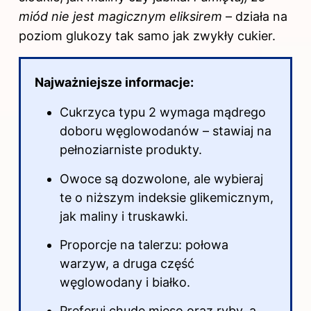
miód nie jest magicznym eliksirem
– działa na
poziom glukozy tak samo jak zwykły cukier.
Najważniejsze informacje:
Cukrzyca typu 2 wymaga mądrego
doboru węglowodanów – stawiaj na
pełnoziarniste produkty.
Owoce są dozwolone, ale wybieraj
te o niższym indeksie glikemicznym,
jak maliny i truskawki.
Proporcje na talerzu: połowa
warzyw, a druga część
węglowodany i białko.
Preferuj chude mięso oraz ryby, a