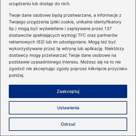
urządzeniu lub dostęp do nich.
Adres email
*
Twoje dane osobowe będą przetwarzane, a informacje z
Twojego urządzenia (pliki cookie, unikalne identyfikatory
Witryna internetowa
itp.) mogą być wyświetlane i zapisywane przez 137
dostawców spełniających wymogi TFC oraz partnerów
reklamowych (62) lub im udostępniane. Mogą też być
wykorzystywane przez tę witrynę lub aplikację. Niektórzy
Zapamiętaj moje dane w tej przeglądarce
podczas pisania kolejnych komentarzy.
dostawcy mogę przetwarzać Twoje dane osobowe na
podstawie uzasadnionego interesu. Możesz się na to nie
zgodzić nie akceptując zgody poprzez kliknięcie przycisku
poniżej.
Poczytaj więcej
Zaakceptuj
Ustawienia
Odrzuć