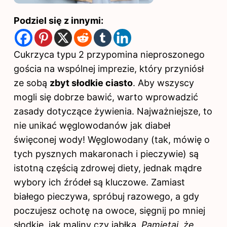
Podziel się z innymi:
Cukrzyca typu 2 przypomina nieproszonego
gościa na wspólnej imprezie, który przyniósł
ze sobą
zbyt słodkie ciasto
. Aby wszyscy
mogli się dobrze bawić, warto wprowadzić
zasady dotyczące żywienia. Najważniejsze, to
nie unikać węglowodanów jak diabeł
święconej wody! Węglowodany (tak, mówię o
tych pysznych makaronach i pieczywie) są
istotną częścią zdrowej diety, jednak mądre
wybory ich źródeł są kluczowe. Zamiast
białego pieczywa, spróbuj razowego, a gdy
poczujesz ochotę na owoce, sięgnij po mniej
słodkie, jak maliny czy jabłka.
Pamiętaj, że