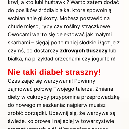
krwi, a kto lubi huśtawki? Warto zatem dodać
do posiłków źródła białka, które spowolnią
wchłanianie glukozy. Możesz postawić na
chude mięso, ryby czy rośliny strączkowe.
Owocami warto się delektować jak małymi
skarbami – sięgaj po te mniej słodkie i łącz je z
czymś, co dostarczy
zdrowych tłuszczy
lub
białka, na przykład orzechami czy jogurtem!
Nie taki diabeł straszny!
Czas zająć się warzywami! Powinny
zajmować połowę Twojego talerza. Zmiana
diety w cukrzycy przypomina przeprowadzkę
do nowego mieszkania: najpierw musisz
zrobić porządki. Upewnij się, że warzywa są
świeże, kolorowe i najlepiej w towarzystwie