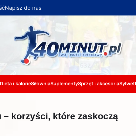
ść
Napisz do nas
Dieta i kalorie
Siłownia
Suplementy
Sprzęt i akcesoria
Sylwetk
 – korzyści, które zaskoczą