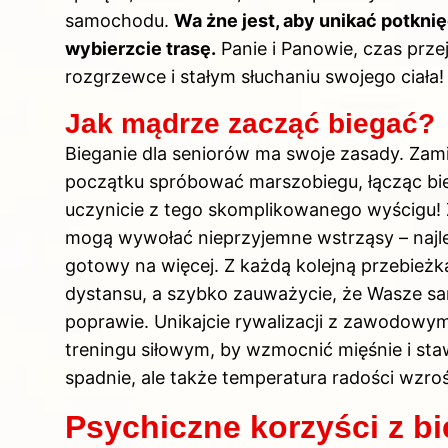
samochodu.
Wa żne jest, aby unikać potknię
wybierzcie trasę.
Panie i Panowie, czas prze
rozgrzewce i stałym słuchaniu swojego ciała!
Jak mądrze zacząć biegać?
Bieganie dla seniorów ma swoje zasady. Zami
początku spróbować marszobiegu, łącząc bieg
uczynicie z tego skomplikowanego wyścigu! 
mogą wywołać nieprzyjemne wstrząsy – najl
gotowy na więcej. Z każdą kolejną przebieżk
dystansu, a szybko zauważycie, że Wasze s
poprawie. Unikajcie rywalizacji z zawodowym
treningu siłowym, by wzmocnić mięśnie i sta
spadnie, ale także temperatura radości wzroś
Psychiczne korzyści z bi