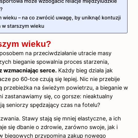
ć sportowa może wzbogacić relacje międzyludzkie
e?
wieku – na co zwrócić uwagę, by uniknąć kontuzji
a w starszym wieku
rszym wieku?
sposobem na przeciwdziałanie utracie masy
zych bieganie spowalnia proces starzenia,
az wzmacniając serce.
Każdy bieg działa jak
ze po 60-tce czują się lepiej. Nic nie przebije
bą przebieżka
na świeżym powietrzu
, a bieganie w
i zastanawiamy się, co gorsze: nieaktualny
ą seniorzy spędzający czas na fotelu?
wania. Stawy stają się mniej elastyczne, a ich
je się dbanie o zdrowie, zarówno swoje, jak i
tów biegowych przypomina zakup nowego