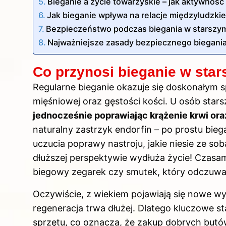
Bieganie a życie towarzyskie – jak aktywnoś
Jak bieganie wpływa na relacje międzyludzki
Bezpieczeństwo podczas biegania w starszym 
Najważniejsze zasady bezpiecznego biegani
Co przynosi bieganie w sta
Regularne bieganie okazuje się doskonałym 
mięśniowej oraz gęstości kości. U osób stars
jednocześnie poprawiając krążenie krwi or
naturalny zastrzyk endorfin – po prostu biegac
uczucia poprawy nastroju, jakie niesie ze so
dłuższej perspektywie wydłuża życie! Czasam
biegowy zegarek czy smutek, który odczuwaj
Oczywiście, z wiekiem pojawiają się nowe wyz
regeneracja trwa dłużej. Dlatego kluczowe sta
sprzętu, co oznacza, że zakup dobrych bu