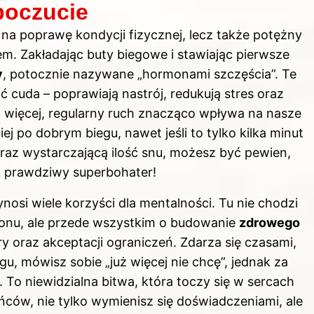
poczucie
 na poprawę kondycji fizycznej, lecz także potężny
em. Zakładając
buty
biegowe i stawiając pierwsze
y
, potocznie nazywane „hormonami szczęścia”. Te
 cuda – poprawiają nastrój, redukują stres oraz
Co więcej, regularny ruch znacząco wpływa na nasze
ej po dobrym biegu, nawet jeśli to tylko kilka minut
oraz wystarczającą ilość snu, możesz być pewien,
 prawdziwy superbohater!
osi wiele korzyści dla mentalności. Tu nie chodzi
tonu, ale przede wszystkim o budowanie
zdrowego
ry oraz akceptacji ograniczeń. Zdarza się czasami,
, mówisz sobie „już więcej nie chcę”, jednak za
. To niewidzialna bitwa, która toczy się w sercach
ców, nie tylko wymienisz się doświadczeniami, ale