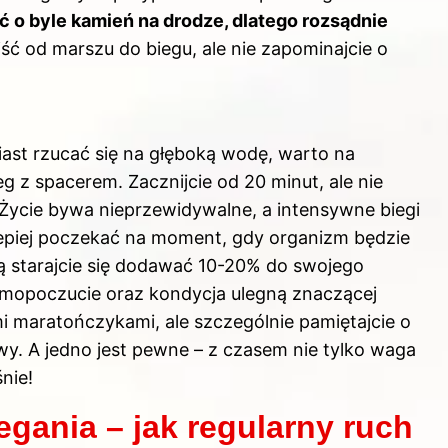
ć o byle kamień na drodze, dlatego rozsądnie
jść od marszu do biegu, ale nie zapominajcie o
ast rzucać się na głęboką wodę, warto na
 z spacerem. Zacznijcie od 20 minut, ale nie
Życie bywa nieprzewidywalne, a intensywne biegi
epiej poczekać na moment, gdy organizm będzie
ą starajcie się dodawać 10-20% do swojego
amopoczucie oraz kondycja ulegną znaczącej
i maratończykami, ale szczególnie pamiętajcie o
wy. A jedno jest pewne – z czasem nie tylko waga
nie!
egania – jak regularny ruch