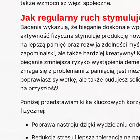
także wzmocnisz więzi społeczne.
Jak regularny ruch stymulu
Badania wykazują, że bieganie doskonale
wp
aktywność fizyczna stymuluje produkcję no
na lepszą pamięć oraz rozwija zdolności myśle
zapominalski, ale także bardziej kreatywny! K
bieganie
zmniejsza ryzyko wystąpienia demenc
zmaga się z problemami z pamięcią, jest niezw
poprawiasz sylwetkę, ale także budujesz so
na przyszłość!
Poniżej przedstawiam kilka kluczowych korzy
fizycznej:
Poprawa nastroju dzięki wydzielaniu endo
Redukcja stresu i lepsza tolerancja na na