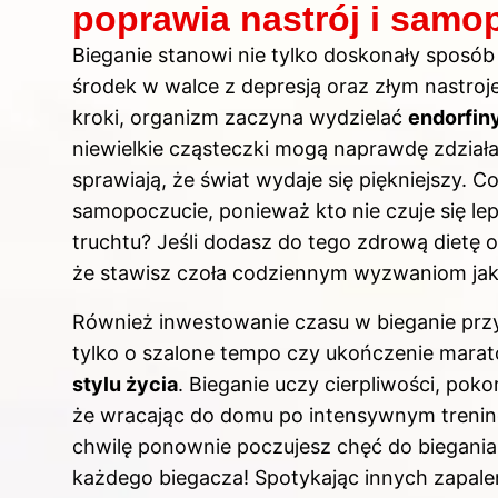
poprawia nastrój i samo
Bieganie stanowi nie tylko doskonały sposób
środek w walce z depresją oraz złym nastroj
kroki, organizm zaczyna wydzielać
endorfin
niewielkie cząsteczki mogą naprawdę zdziałać
sprawiają, że świat wydaje się piękniejszy. 
samopoczucie, ponieważ kto nie czuje się lepi
truchtu? Jeśli dodasz do tego zdrową dietę 
że stawisz czoła codziennym wyzwaniom jak
Również inwestowanie czasu w bieganie przyn
tylko o szalone tempo czy ukończenie mara
stylu życia
. Bieganie uczy cierpliwości, poko
że wracając do domu po intensywnym treningu
chwilę ponownie poczujesz chęć do
biegania
każdego biegacza! Spotykając innych zapaleń