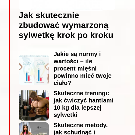
Jak skutecznie
zbudować wymarzoną
sylwetkę krok po kroku
Jakie są normy i
wartości – ile
procent mięśni
powinno mieć twoje
ciało?
Skuteczne treningi:
jak ćwiczyć hantlami
10 kg dla lepszej
sylwetki
Skuteczne metody,
jak schudnąć i