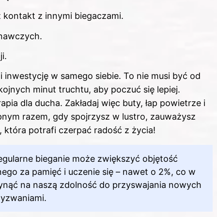
kontakt z innymi biegaczami.
znawczych.
i.
 inwestycję w samego siebie. To nie musi być od
ojnych minut truchtu, aby poczuć się lepiej.
rapia dla ducha. Zakładaj więc buty, łap powietrze i
tępnym razem, gdy spojrzysz w lustro, zauważysz
, która potrafi czerpać radość z życia!
regularne bieganie może zwiększyć objętość
go za pamięć i uczenie się – nawet o 2%, co w
łynąć na naszą zdolność do przyswajania nowych
wyzwaniami.