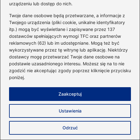
urządzeniu lub dostęp do nich.
Jakie modele Air Max warto rozważyć do
biegania?
Twoje dane osobowe będą przetwarzane, a informacje z
Twojego urządzenia (pliki cookie, unikalne identyfikatory
Modele takie jak Air Max 2017, Air Max 270
itp.) mogą być wyświetlane i zapisywane przez 137
dostawców spełniających wymogi TFC oraz partnerów
oraz Air Max 1 mogą być rozważane jako
reklamowych (62) lub im udostępniane. Mogą też być
alternatywa do biegania, jednak każdy z nich
wykorzystywane przez tę witrynę lub aplikację. Niektórzy
ma swoje unikalne cechy. Dla intensywnych
dostawcy mogę przetwarzać Twoje dane osobowe na
podstawie uzasadnionego interesu. Możesz się na to nie
biegaczy najlepszym wyborem będą
zgodzić nie akceptując zgody poprzez kliknięcie przycisku
specjalnie przystosowane modele, takie jak Air
poniżej.
Zoom Pegasus.
Zaakceptuj
Powiązane wpisy:
Kto zostanie nowym trenerem Lecha?
Ustawienia
Oczekiwania i spekulacje na temat
przyszłości klubu
Odrzuć
Ile kalorii spala jazda na snowboardzie?