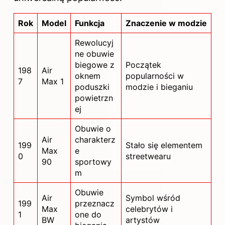
Rok
Model
Funkcja
Znaczenie w modzie
Rewolucyj
ne obuwie
biegowe z
Początek
198
Air
oknem
popularności w
7
Max 1
poduszki
modzie i bieganiu
powietrzn
ej
Obuwie o
Air
charakterz
199
Stało się elementem
Max
e
0
streetwearu
90
sportowy
m
Obuwie
Air
Symbol wśród
199
przeznacz
Max
celebrytów i
1
one do
BW
artystów