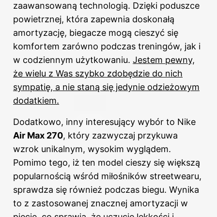
zaawansowaną technologią. Dzięki poduszce
powietrznej, która zapewnia doskonałą
amortyzację, biegacze mogą cieszyć się
komfortem zarówno podczas treningów, jak i
w codziennym użytkowaniu.
Jestem pewny,
że wielu z Was szybko zdobędzie do nich
sympatię, a nie staną się jedynie odzieżowym
dodatkiem.
Dodatkowo, inny interesujący wybór to Nike
Air Max 270
, który zazwyczaj przykuwa
wzrok unikalnym, wysokim wyglądem.
Pomimo tego, iż ten model cieszy się większą
popularnością wśród miłośników streetwearu,
sprawdza się również podczas biegu. Wynika
to z zastosowanej znacznej amortyzacji w
pięcie, co sprawia, że uczucie lekkości i