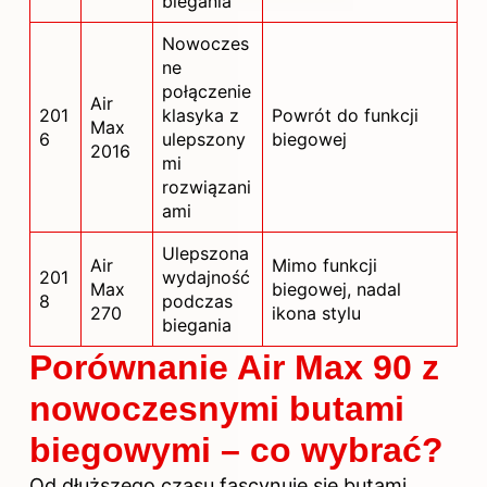
biegania
Nowoczes
ne
połączenie
Air
201
klasyka z
Powrót do funkcji
Max
6
ulepszony
biegowej
2016
mi
rozwiązani
ami
Ulepszona
Air
Mimo funkcji
201
wydajność
Max
biegowej, nadal
8
podczas
270
ikona stylu
biegania
Porównanie Air Max 90 z
nowoczesnymi butami
biegowymi – co wybrać?
Od dłuższego czasu fascynuję się butami