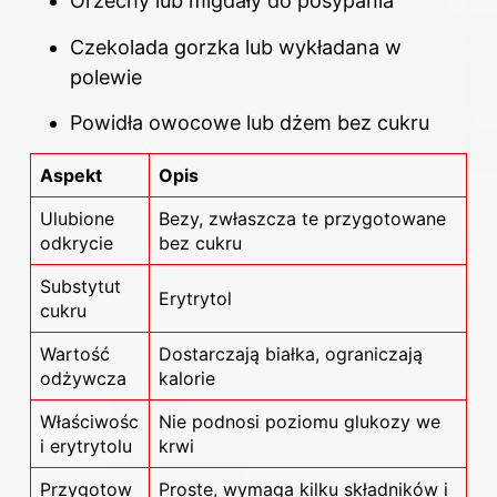
Orzechy lub migdały do posypania
Czekolada gorzka lub wykładana w
polewie
Powidła owocowe lub dżem bez cukru
Aspekt
Opis
Ulubione
Bezy, zwłaszcza te przygotowane
odkrycie
bez cukru
Substytut
Erytrytol
cukru
Wartość
Dostarczają białka, ograniczają
odżywcza
kalorie
Właściwośc
Nie podnosi poziomu glukozy we
i erytrytolu
krwi
Przygotow
Proste, wymaga kilku składników i