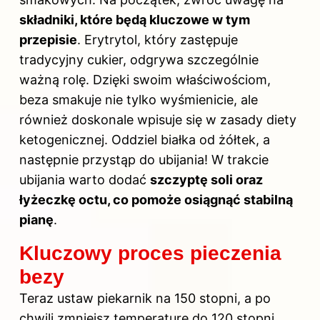
składniki, które będą kluczowe w tym
przepisie
. Erytrytol, który zastępuje
tradycyjny cukier, odgrywa szczególnie
ważną rolę. Dzięki swoim właściwościom,
beza smakuje nie tylko wyśmienicie, ale
również doskonale wpisuje się w zasady diety
ketogenicznej. Oddziel białka od żółtek, a
następnie przystąp do ubijania! W trakcie
ubijania warto dodać
szczyptę soli oraz
łyżeczkę octu, co pomoże osiągnąć stabilną
pianę
.
Kluczowy proces pieczenia
bezy
Teraz ustaw piekarnik na 150 stopni, a po
chwili zmniejsz temperaturę do 120 stopni,