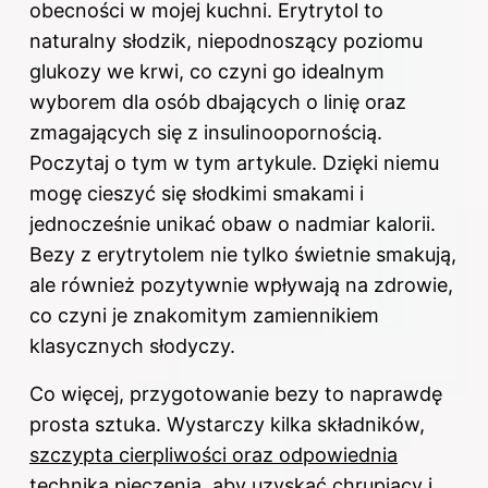
obecności w mojej kuchni. Erytrytol to
naturalny słodzik, niepodnoszący poziomu
glukozy we krwi, co czyni go idealnym
wyborem dla osób dbających o linię oraz
zmagających się z insulinoopornością.
Poczytaj o tym
w tym artykule
. Dzięki niemu
mogę cieszyć się słodkimi smakami i
jednocześnie unikać obaw o nadmiar kalorii.
Bezy z erytrytolem nie tylko świetnie smakują,
ale również pozytywnie wpływają na zdrowie,
co czyni je znakomitym zamiennikiem
klasycznych słodyczy.
Co więcej, przygotowanie bezy to naprawdę
prosta sztuka. Wystarczy kilka składników,
szczypta cierpliwości oraz odpowiednia
technika pieczenia
, aby uzyskać chrupiący i