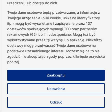
urządzeniu lub dostęp do nich.
Twoje dane osobowe będą przetwarzane, a informacje z
Twojego urządzenia (pliki cookie, unikalne identyfikatory
itp.) mogą być wyświetlane i zapisywane przez 137
dostawców spełniających wymogi TFC oraz partnerów
reklamowych (62) lub im udostępniane. Mogą też być
Czy biszkopty tuczą? Oto prawda, którą
wykorzystywane przez tę witrynę lub aplikację. Niektórzy
musisz znać!
dostawcy mogę przetwarzać Twoje dane osobowe na
podstawie uzasadnionego interesu. Możesz się na to nie
2026-04-26
zgodzić nie akceptując zgody poprzez kliknięcie przycisku
poniżej.
Zaakceptuj
Ustawienia
Odrzuć