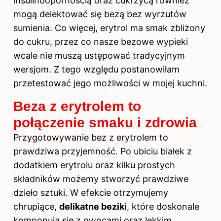
insulinoopornością oraz cukrzycą również
mogą delektować się bezą bez wyrzutów
sumienia. Co więcej, erytrol ma smak zbliżony
do cukru, przez co nasze bezowe wypieki
wcale nie muszą ustępować tradycyjnym
wersjom. Z tego względu postanowiłam
przetestować jego możliwości w mojej kuchni.
Beza z erytrolem to
połączenie smaku i zdrowia
Przygotowywanie bez z erytrolem to
prawdziwa przyjemność. Po ubiciu białek z
dodatkiem erytrolu oraz kilku prostych
składników możemy stworzyć prawdziwe
dzieło sztuki. W efekcie otrzymujemy
chrupiące,
delikatne beziki
, które doskonale
komponują się z owocami oraz lekkim