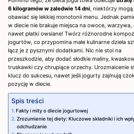
Pomimo tego, że dieta jogurtowa obiecuje
utratę
6 kilogramów w zaledwie 14 dni
, niektórzy mogą
obawiać się lekkiej monotonii menu. Jednak pamię
w
diecie
nie brakuje miejsca na owoce, warzywa, 
nawet płatki owsiane! Twórz różnorodne kompoz
jogurtów, co przypomina małe kulinarne dzieła sztu
łącz je z pysznymi dodatkami. Nic nie stoi na
przeszkodzie, aby dodać słodkie maliny, kwasko
truskawki czy chrupiące orzechy. Urozmaicenie 
klucz do sukcesu
, nawet jeśli jogurty zajmują czo
pozycję w diecie.
Spis treści
Fakty i mity o diecie jogurtowej
Zrozumienie tej diety: Kluczowe składniki i ich wp
odchudzanie