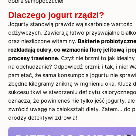
dobre samopoczucie!
Dlaczego jogurt rządzi?
Jogurty stanowią prawdziwą skarbnicę wartości
odżywczych. Zawierają łatwo przyswajalne białk
oraz niezliczone witaminy.
Bakterie probiotyczn
rozkładają cukry, co wzmacnia florę jelitową i p
procesy trawienne.
Czyż nie brzmi to jak idealn
na odchudzanie? Odpowiedź brzmi: i tak, i nie! W
pamiętać, że sama konsumpcja jogurtu nie sprawi
zbędne kilogramy znikną w mgnieniu oka. Klucz 
sukcesu tkwi w stworzeniu deficytu kalorycznego
oznacza, że powinieneś nie tylko jeść jogurty, ale
zwrócić uwagę na całokształt diety. Zatem… do p
drodzy detektywi zdrowia!