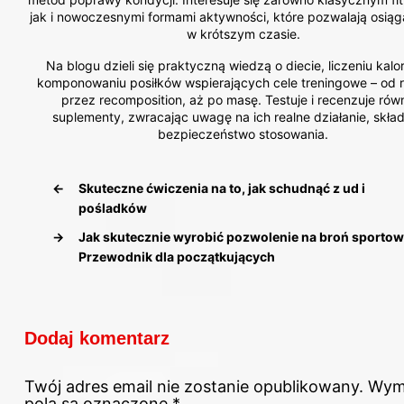
jak i nowoczesnymi formami aktywności, które pozwalają osiąg
w krótszym czasie.
Na blogu dzieli się praktyczną wiedzą o diecie, liczeniu kalor
komponowaniu posiłków wspierających cele treningowe – od r
przez recomposition, aż po masę. Testuje i recenzuje rów
suplementy, zwracając uwagę na ich realne działanie, skład
bezpieczeństwo stosowania.
←
Skuteczne ćwiczenia na to, jak schudnąć z ud i
pośladków
→
Jak skutecznie wyrobić pozwolenie na broń sporto
Przewodnik dla początkujących
Dodaj komentarz
Twój adres email nie zostanie opublikowany.
Wym
pola są oznaczone
*