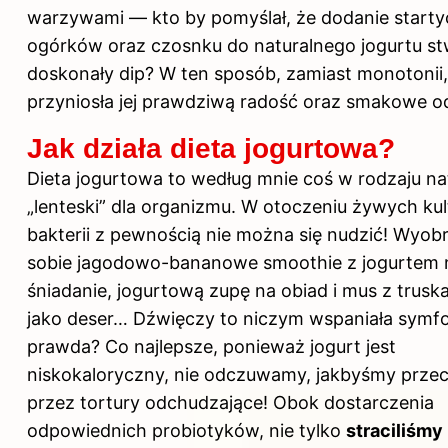
warzywami — kto by pomyślał, że dodanie starty
ogórków oraz czosnku do naturalnego jogurtu s
doskonały dip? W ten sposób, zamiast monotonii,
przyniosła jej prawdziwą radość oraz smakowe od
Jak działa dieta jogurtowa?
Dieta jogurtowa to według mnie coś w rodzaju na
„lenteski” dla organizmu. W otoczeniu żywych kul
bakterii z pewnością nie można się nudzić! Wyob
sobie jagodowo-bananowe smoothie z jogurtem 
śniadanie, jogurtową zupę na obiad i mus z trus
jako deser… Dźwięczy to niczym wspaniała symfo
prawda? Co najlepsze, ponieważ jogurt jest
niskokaloryczny, nie odczuwamy, jakbyśmy przec
przez tortury odchudzające! Obok dostarczenia
odpowiednich probiotyków, nie tylko
straciliśmy