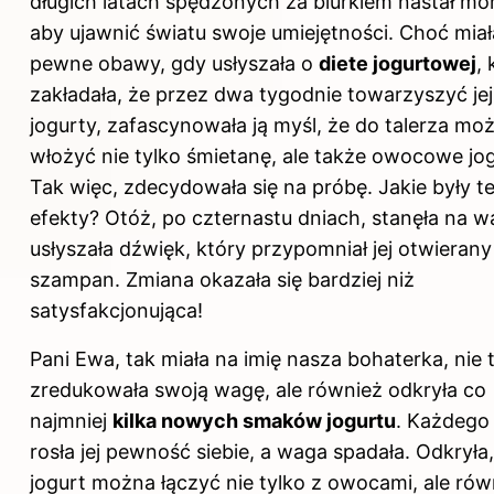
długich latach spędzonych za biurkiem nastał m
aby ujawnić światu swoje umiejętności. Choć miał
pewne obawy, gdy usłyszała o
diete jogurtowej
, 
zakładała, że przez dwa tygodnie towarzyszyć je
jogurty, zafascynowała ją myśl, że do talerza mo
włożyć nie tylko śmietanę, ale także owocowe jog
Tak więc, zdecydowała się na próbę. Jakie były t
efekty? Otóż, po czternastu dniach, stanęła na w
usłyszała dźwięk, który przypomniał jej otwierany
szampan. Zmiana okazała się bardziej niż
satysfakcjonująca!
Pani Ewa, tak miała na imię nasza bohaterka, nie 
zredukowała swoją wagę, ale również odkryła co
najmniej
kilka nowych smaków jogurtu
. Każdego
rosła jej pewność siebie, a waga spadała. Odkryła,
jogurt można łączyć nie tylko z owocami, ale rów