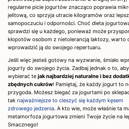
regularne picie jogurtów znacząco poprawia mikr
jelitową, co sprzyja utracie kilogramów oraz lep
samopoczuciu i odporności. Choć dieta jogurtowa
sprawdzi się u każdego, ponieważ może przyspo
kłopotów osobom z nietolerancją laktozy, warto
wprowadzić ją do swojego repertuaru.
Jeśli więc jesteś gotowy na wyzwanie, śmiało w
jogurty
do swojego
życia. Zadbaj jednak o to, aby
wybierać te
jak najbardziej naturalne i bez dodat
zbędnych cukrów
! Pamiętaj, że każdy jogurt to 
przygoda. Możesz biegać za jogurtami po sklepac
tak
najważniejsze to cieszyć się każdym kęsem
zdrowego jedzenia
. A kto wie, może właśnie ta m
metamorfoza jogurtowa zmieni Twoje życie na l
Smacznego!