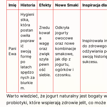
Imię
Historia
Efekty
Nowe Smaki
Inspiracja dl
Hygieni
stka,
która
Zredu
Odkryła
postan
kował
jogurty
owiła
a
owocowe
popraw
Inspirowała i
wagę
oraz nowe
ić
do zdrowego
Pani
oraz
kombinacje
swoją
odżywiania p
Ewa
zwięk
smakowe,
formę
swoją histori
szyła
jak dip z
po
sukcesu.
pewn
jogurtu,
latach
ość
ogórków i
spędzo
siebie.
czosnku.
nych za
biurkie
m.
Warto wiedzieć, że jogurt naturalny jest bogaty 
probiotyki, które wspierają zdrowie jelit, co może