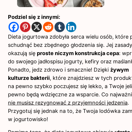
Podziel się z innymi:
Dieta jogurtowa zdobyła serca wielu osób, które
schudnąć bez zbędnego głodzenia się. Jej zasad
okazują się
proste niczym konstrukcja cepa
: wp
do swojego jadłospisu jogurty, kefiry oraz maślank
Ponadto, jedz zdrowo i smacznie! Dzięki
żywym
kulturze bakterii
, które znajdziesz w tych produk
na pewno szybko poczujesz się lekko, a Twoje jel
pewno będą wdzięczne za wsparcie. Co najważni
nie musisz rezygnować z przyjemności jedzenia
.
Przygotuj się jednak na to, że Twoja lodówka zami
w jogurtowisko!