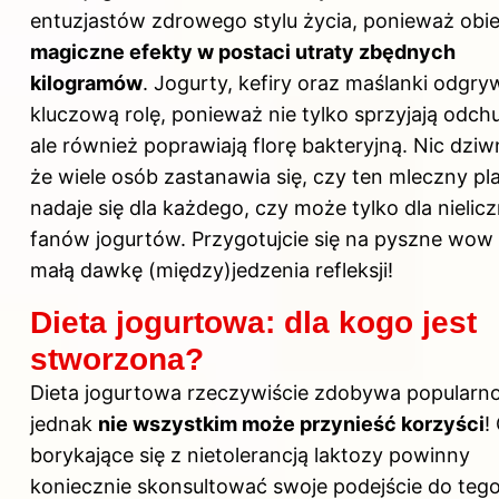
entuzjastów zdrowego stylu życia, ponieważ obie
magiczne efekty w postaci utraty zbędnych
kilogramów
. Jogurty, kefiry oraz maślanki odgry
kluczową rolę, ponieważ nie tylko sprzyjają odch
ale również poprawiają florę bakteryjną. Nic dzi
że wiele osób zastanawia się, czy ten mleczny pla
nadaje się dla każdego, czy może tylko dla nielic
fanów jogurtów. Przygotujcie się na pyszne wow
małą dawkę (między)jedzenia refleksji!
Dieta jogurtowa: dla kogo jest
stworzona?
Dieta jogurtowa rzeczywiście zdobywa popularno
jednak
nie wszystkim może przynieść korzyści
!
borykające się z nietolerancją laktozy powinny
koniecznie skonsultować swoje podejście do teg