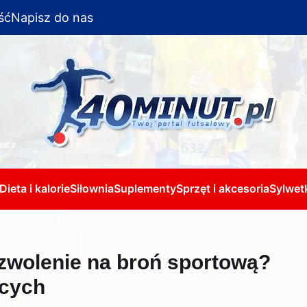
ść
Napisz do nas
Dieta i kalorie
Siłownia
Suplementy
Sprzęt i akcesoria
Sylwetk
zwolenie na broń sportową?
ących