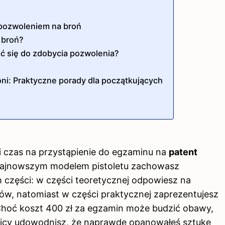
 pozwoleniem na broń
 broń?
ać się do zdobycia pozwolenia?
ni: Praktyczne porady dla początkujących
i czas na przystąpienie do egzaminu na
patent
 najnowszym modelem pistoletu zachowasz
 części: w części teoretycznej odpowiesz na
ów, natomiast w części praktycznej zaprezentujesz
 Choć koszt 400 zł za egzamin może budzić obawy,
lnicy udowodnisz, że naprawdę opanowałeś sztukę