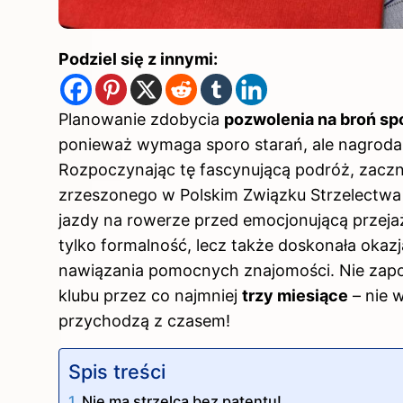
Podziel się z innymi:
Planowanie zdobycia
pozwolenia na broń sp
ponieważ wymaga sporo starań, ale nagroda
Rozpoczynając tę fascynującą podróż, zaczni
zrzeszonego w Polskim Związku Strzelectwa S
jazdy na rowerze przed emocjonującą przeja
tylko formalność, lecz także doskonała oka
nawiązania pomocnych znajomości. Nie zapo
klubu przez co najmniej
trzy miesiące
– nie w
przychodzą z czasem!
Spis treści
Nie ma strzelca bez patentu!