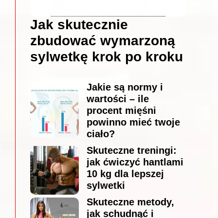
Jak skutecznie
zbudować wymarzoną
sylwetkę krok po kroku
Jakie są normy i
wartości – ile
procent mięśni
powinno mieć twoje
ciało?
Skuteczne treningi:
jak ćwiczyć hantlami
10 kg dla lepszej
sylwetki
Skuteczne metody,
jak schudnąć i