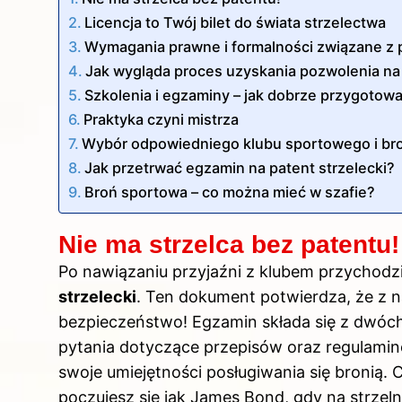
Licencja to Twój bilet do świata strzelectwa
Wymagania prawne i formalności związane z
Jak wygląda proces uzyskania pozwolenia na
Szkolenia i egzaminy – jak dobrze przygotow
Praktyka czyni mistrza
Wybór odpowiedniego klubu sportowego i bro
Jak przetrwać egzamin na patent strzelecki?
Broń sportowa – co można mieć w szafie?
Nie ma strzelca bez patentu!
Po nawiązaniu przyjaźni z klubem przychodz
strzelecki
. Ten dokument potwierdza, że z
bezpieczeństwo! Egzamin składa się z dwóch
pytania dotyczące przepisów oraz regulamin
swoje umiejętności posługiwania się bronią.
poczujesz się jak James Bond, gdy na strze