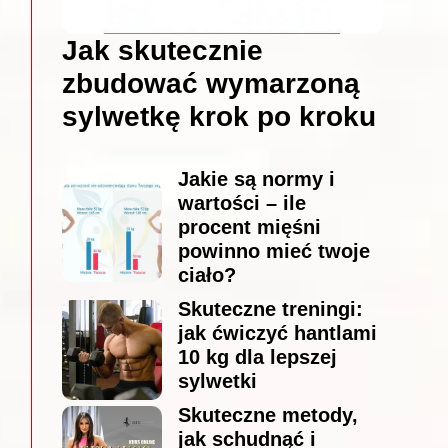
Jak skutecznie
zbudować wymarzoną
sylwetkę krok po kroku
Jakie są normy i
wartości – ile
procent mięśni
powinno mieć twoje
ciało?
Skuteczne treningi:
jak ćwiczyć hantlami
10 kg dla lepszej
sylwetki
Skuteczne metody,
jak schudnąć i