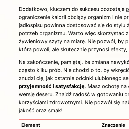
Dodatkowo, kluczem do sukcesu pozostaje
o
ograniczenie kalorii obciąży organizm i nie 
jadłospisu powinna dostosować się do stylu 
potrzeb organizmu. Warto więc skorzystać z 
żywieniowy szyty na miarę. Nie pozwól, by pu
która powoli, ale skutecznie przynosi efekty,
Na zakończenie, pamiętaj, że zmiana nawyk
często kilku prób. Nie chodzi o to, by wkręci
znudzi cię, jak ostatnie odcinki ulubionego se
przyjemność i satysfakcję
. Masz ochotę na 
wersję deseru. Znajdź radość w gotowaniu ora
korzyściami zdrowotnymi. Nie pozwól się na
jakość oraz smak!
Element
Znaczenie