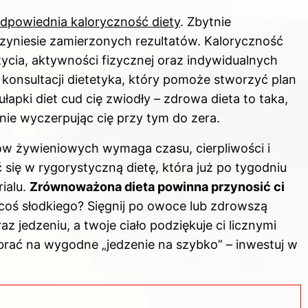
dpowiednia kaloryczność diety
. Zbytnie
przyniesie zamierzonych rezultatów. Kaloryczność
życia, aktywności fizycznej oraz indywidualnych
konsultacji dietetyka, który pomoże stworzyć plan
łapki diet cud cię zwiodły – zdrowa dieta to taka,
 nie wyczerpując cię przy tym do zera.
ów żywieniowych wymaga czasu, cierpliwości i
ć się w rygorystyczną dietę, która już po tygodniu
rialu.
Zrównoważona dieta powinna przynosić ci
coś słodkiego? Sięgnij po owoce lub zdrowszą
z jedzeniu, a twoje ciało podziękuje ci licznymi
brać na wygodne „jedzenie na szybko” – inwestuj w