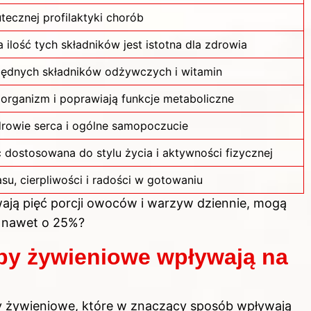
utecznej
profilaktyki chorób
ilość tych składników jest istotna dla zdrowia
będnych składników odżywczych i witamin
organizm i poprawiają funkcje metaboliczne
drowie serca i ogólne samopoczucie
 dostosowana do stylu życia i aktywności fizycznej
u, cierpliwości i radości w gotowaniu
wają pięć porcji owoców i warzyw dziennie, mogą
a nawet o 25%?
by żywieniowe wpływają na
y żywieniowe, które w znaczący sposób wpływają