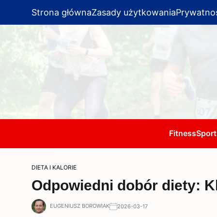
Strona główna
Zasady użytkowania
Prywatno
Fitness
Sport
DIETA I KALORIE
Odpowiedni dobór diety: K
EUGENIUSZ BOROWIAK
2026-03-17