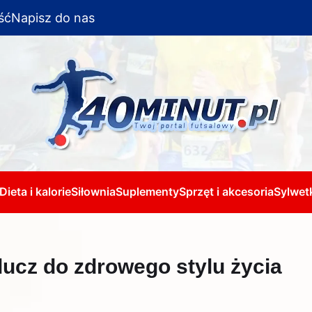
ść
Napisz do nas
Dieta i kalorie
Siłownia
Suplementy
Sprzęt i akcesoria
Sylwetk
lucz do zdrowego stylu życia