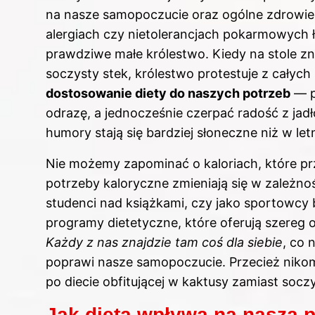
na nasze samopoczucie oraz ogólne zdrowie
alergiach czy nietolerancjach pokarmowych ł
prawdziwe małe królestwo. Kiedy na stole zna
soczysty stek, królestwo protestuje z całych 
dostosowanie diety do naszych potrzeb
— p
odrazę, a jednocześnie czerpać radość z jadło
humory stają się bardziej słoneczne niż w letn
Nie możemy zapominać o kaloriach, które pr
potrzeby kaloryczne zmieniają się w zależn
studenci nad książkami, czy jako sportowcy b
programy dietetyczne, które oferują szereg 
Każdy z nas znajdzie tam coś dla siebie
, co 
poprawi nasze samopoczucie. Przecież nikomu
po diecie obfitującej w kaktusy zamiast soc
Jak dieta wpływa na naszą 