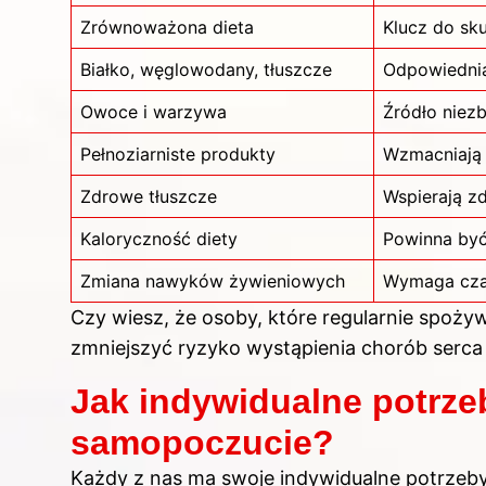
Zrównoważona dieta
Klucz do sk
Białko, węglowodany, tłuszcze
Odpowiednia 
Owoce i warzywa
Źródło niez
Pełnoziarniste produkty
Wzmacniają 
Zdrowe tłuszcze
Wspierają z
Kaloryczność diety
Powinna być
Zmiana nawyków żywieniowych
Wymaga czas
Czy wiesz, że osoby, które regularnie spoży
zmniejszyć ryzyko wystąpienia chorób serc
Jak indywidualne potrze
samopoczucie?
Każdy z nas ma swoje indywidualne potrzeb