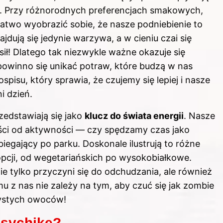
. Przy różnorodnych preferencjach smakowych,
atwo wyobrazić sobie, że nasze podniebienie to
jdują się jedynie warzywa, a w cieniu czai się
sił! Dlatego tak niezwykle ważne okazuje się
owinno się unikać potraw, które budzą w nas
spisu, który sprawia, że czujemy się lepiej i nasze
i dzień.
zedstawiają się jako
klucz do świata energii
. Nasze
ości od aktywności — czy spędzamy czas jako
iegający po parku. Doskonale ilustrują to różne
opcji, od wegetariańskich po wysokobiałkowe.
nie tylko przyczyni się do odchudzania, ale również
 z nas nie zależy na tym, aby czuć się jak zombie
zystych owoców!
psychikę?