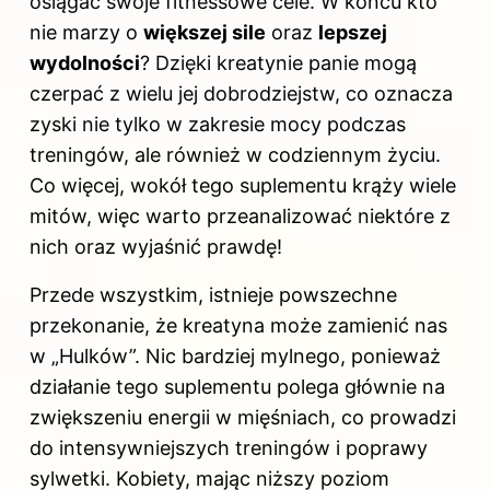
osiągać swoje fitnessowe cele. W końcu kto
nie marzy o
większej sile
oraz
lepszej
wydolności
? Dzięki kreatynie panie mogą
czerpać z wielu jej dobrodziejstw, co oznacza
zyski nie tylko w zakresie mocy podczas
treningów, ale również w codziennym życiu.
Co więcej, wokół tego suplementu krąży wiele
mitów, więc warto przeanalizować niektóre z
nich oraz wyjaśnić prawdę!
Przede wszystkim, istnieje powszechne
przekonanie, że kreatyna może zamienić nas
w „Hulków”. Nic bardziej mylnego, ponieważ
działanie tego suplementu polega głównie na
zwiększeniu energii w mięśniach, co prowadzi
do intensywniejszych treningów i poprawy
sylwetki. Kobiety, mając niższy poziom