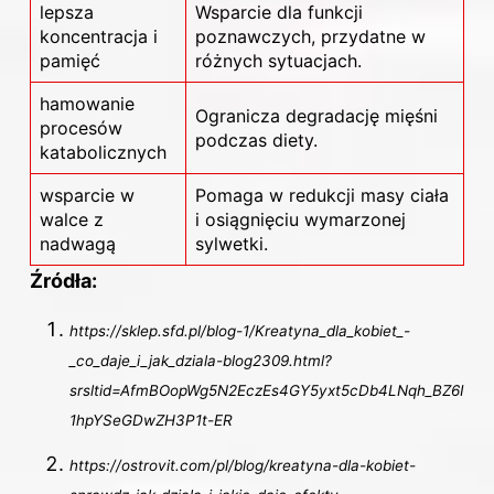
lepsza
Wsparcie dla funkcji
koncentracja i
poznawczych, przydatne w
pamięć
różnych sytuacjach.
hamowanie
Ogranicza degradację mięśni
procesów
podczas diety.
katabolicznych
wsparcie
w
Pomaga w redukcji masy ciała
walce z
i osiągnięciu wymarzonej
nadwagą
sylwetki.
Źródła:
https://sklep.sfd.pl/blog-1/Kreatyna_dla_kobiet_-
_co_daje_i_jak_dziala-blog2309.html?
srsltid=AfmBOopWg5N2EczEs4GY5yxt5cDb4LNqh_BZ6I
1hpYSeGDwZH3P1t-ER
https://ostrovit.com/pl/blog/kreatyna-dla-kobiet-