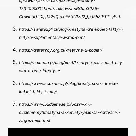
sprawdz-jak-dziala-i-jakie-daje-efekty-
1734090001.html?srsltid=AfmBOoo3238-
OgwmbU2IXjyM2nQfaieF5toVMJ2_fpJSh8IETTsyEctl
https://swiatsupli.pl/blog/kreatyna-dla-kobiet-fakty-i-
mity-o-suplementacji-wsrod-pan/
https://dietetycy.org.pl/kreatyna-u-kobiet/
https://shaman.pl/blog/post/kreatyna-dla-kobiet-czy-
warto-brac-kreatyne
https://www.acusmed.pl/blog/kreatyna-a-zdrowie-
kobiet-fakty-i-mity/
https://www.budujmase.pl/odzywki-i-
suplementy/kreatyna-a-kobiety-jakie-sa-korzysci-i-
zagrozenia.html