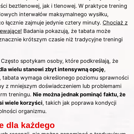
 beztlenowej, jak i tlenowej. W praktyce trening
dowych interwałów maksymalnego wysiłku,
 łącznie zajmuje jedynie cztery minuty.
Chociaż z
iewające!
Badania pokazują, że tabata może
acznie krótszym czasie niż tradycyjne treningi
Często spotykam osoby, które podkreślają, że
 dla wielu stanowi zbyt intensywną opcję
,
e, tabata wymaga określonego poziomu sprawności
soby z mniejszym doświadczeniem lub problemami
orm treningu.
Nie można jednak pominąć faktu, że
i wiele korzyści
, takich jak poprawa kondycji
lności organizmu.
ie dla każdego