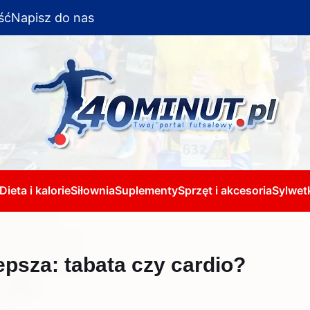
ść
Napisz do nas
Dieta i kalorie
Siłownia
Suplementy
Sprzęt i akcesoria
Sylwetk
lepsza: tabata czy cardio?