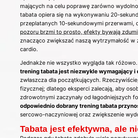
mających na celu poprawę zarówno wydolności
tabata opiera się na wykonywaniu 20-sekun
przeplatanych 10-sekundowymi przerwami, co
pozoru brzmi to prosto, efekty bywają zdum
znacząco zwiększać naszą wytrzymałość w zn
cardio.
Jednakże nie wszystko wygląda tak różowo. 
trening tabata jest niezwykle wymagający i
zwłaszcza dla początkujących. Rzeczywiści
fizycznej; dlatego eksperci zalecają, aby o
zdrowotnymi zaczynały od łagodniejszych f
odpowiednio dobrany trening tabata przynos
sercowo-naczyniowej oraz zwiększenie wydo
Tabata jest efektywna, ale n