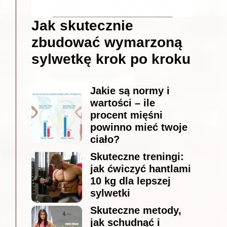
Jak skutecznie
zbudować wymarzoną
sylwetkę krok po kroku
Jakie są normy i
wartości – ile
procent mięśni
powinno mieć twoje
ciało?
Skuteczne treningi:
jak ćwiczyć hantlami
10 kg dla lepszej
sylwetki
Skuteczne metody,
jak schudnąć i