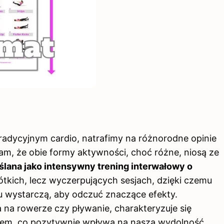
radycyjnym cardio, natrafimy na różnorodne opinie
am, że obie formy aktywności, choć różne, niosą ze
ślana jako intensywny trening interwałowy o
rótkich, lecz wyczerpujących sesjach, dzięki czemu
u wystarczą, aby odczuć znaczące efekty.
a na rowerze czy pływanie, charakteryzuje się
kiem, co pozytywnie wpływa na naszą wydolność