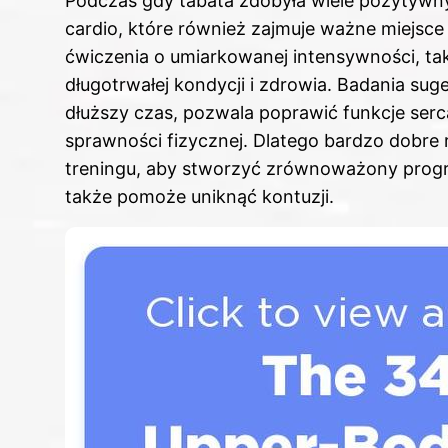
Podczas gdy tabata zdobyła wiele pozytywn
cardio, które również zajmuje ważne miejsc
ćwiczenia o umiarkowanej intensywności, taki
długotrwałej kondycji i zdrowia. Badania su
dłuższy czas, pozwala poprawić funkcje serc
sprawności fizycznej. Dlatego bardzo dobre
treningu, aby stworzyć zrównoważony program
także pomoże uniknąć kontuzji.