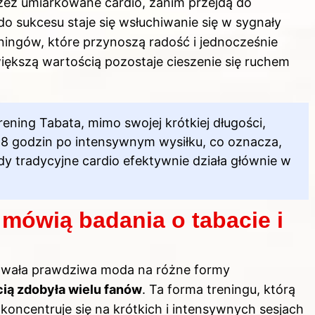
zez umiarkowane cardio, zanim przejdą do
 sukcesu staje się wsłuchiwanie się w sygnały
eningów, które przynoszą radość i jednocześnie
iększą wartością pozostaje cieszenie się ruchem
rening Tabata, mimo swojej krótkiej długości,
8 godzin po intensywnym wysiłku, co oznacza,
dy tradycyjne cardio efektywnie działa głównie w
 mówią badania o tabacie i
nowała prawdziwa moda na różne formy
ią zdobyła wielu fanów
. Ta forma treningu, którą
koncentruje się na krótkich i intensywnych sesjach