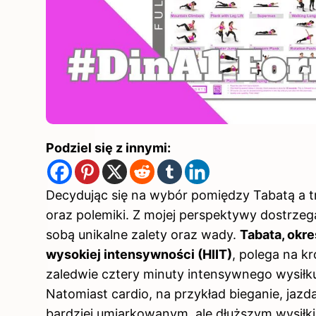
Podziel się z innymi:
Decydując się na wybór pomiędzy Tabatą a t
oraz polemiki. Z mojej perspektywy dostrzeg
sobą unikalne zalety oraz wady.
Tabata, okre
wysokiej intensywności (HIIT)
, polega na k
zaledwie cztery minuty intensywnego wysiłk
Natomiast cardio, na przykład bieganie, jazd
bardziej umiarkowanym, ale dłuższym wysił