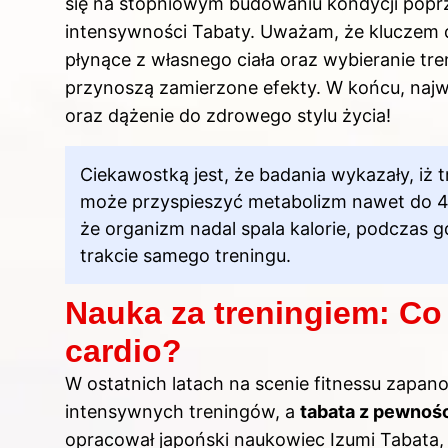
się na stopniowym budowaniu kondycji popr
intensywności Tabaty. Uważam, że kluczem do
płynące z własnego ciała oraz wybieranie tr
przynoszą zamierzone efekty. W końcu, najw
oraz dążenie do zdrowego stylu życia!
Ciekawostką jest, że badania wykazały, iż t
może przyspieszyć metabolizm nawet do 4
że organizm nadal spala kalorie, podczas g
trakcie samego treningu.
Nauka za treningiem: Co
cardio?
W ostatnich latach na scenie fitnessu zapa
intensywnych treningów, a
tabata z pewnośc
opracował japoński naukowiec Izumi Tabata, 