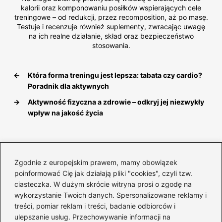
kalorii oraz komponowaniu posiłków wspierających cele
treningowe – od redukcji, przez recomposition, aż po masę.
Testuje i recenzuje również suplementy, zwracając uwagę
na ich realne działanie, skład oraz bezpieczeństwo
stosowania.
←
Która forma treningu jest lepsza: tabata czy cardio?
Poradnik dla aktywnych
→
Aktywność fizyczna a zdrowie – odkryj jej niezwykły
wpływ na jakość życia
Dodaj komentarz
Zgodnie z europejskim prawem, mamy obowiązek
poinformować Cię jak działają pliki "cookies", czyli tzw.
Twój adres email nie zostanie opublikowany.
ciasteczka. W dużym skrócie witryna prosi o zgodę na
Wymagane pola są oznaczone
*
wykorzystanie Twoich danych. Spersonalizowane reklamy i
treści, pomiar reklam i treści, badanie odbiorców i
Komentarz
*
ulepszanie usług. Przechowywanie informacji na