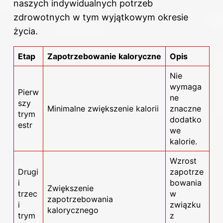
naszych indywidualnych potrzeb
zdrowotnych w tym wyjątkowym okresie
życia.
Etap
Zapotrzebowanie kaloryczne
Opis
Nie
wymaga
Pierw
ne
szy
Minimalne zwiększenie kalorii
znaczne
trym
dodatko
estr
we
kalorie.
Wzrost
Drugi
zapotrze
i
bowania
Zwiększenie
trzec
w
zapotrzebowania
i
związku
kalorycznego
trym
z