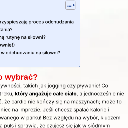
 przyspieszają proces odchudzania
zania?
ą rutynę na siłowni?
ownie!)
 w odchudzaniu na siłowni?
io wybrać?
wności, takich jak jogging czy pływanie! Co
itreku,
który angażuje całe ciało
, a jednocześnie nie
, że cardio nie kończy się na maszynach; może to
iec na imprezie. Jeśli chcesz spalać kalorie i
howanego w parku! Bez względu na wybór, kluczem
a puls i sprawia, że czujesz się jak w siódmym