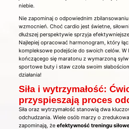
niebie.
Nie zapominaj o odpowiednim zbilansowaniu
wzmocnień. Choć cardio jest świetne, siłow
dłuższej perspektywie sprzyja efektywniejsze
Najlepiej opracować harmonogram, który łąc
kompleksowe podejście do swoich celów. W k
kończącego się maratonu z wymarzoną syl
sportowe buty i staw czoła swoim słabościom,
działania!
Siła i wytrzymałość: Ćwi
przyspieszają proces o
Siła oraz wytrzymałość stanowią dwa klucz
odchudzania. Wiele osób marzy o zredukowan
zapominają, że
efektywność treningu siłowe