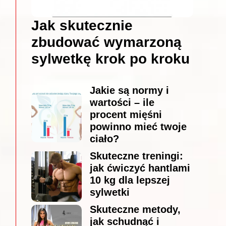
Jak skutecznie
zbudować wymarzoną
sylwetkę krok po kroku
Jakie są normy i
wartości – ile
procent mięśni
powinno mieć twoje
ciało?
Skuteczne treningi:
jak ćwiczyć hantlami
10 kg dla lepszej
sylwetki
Skuteczne metody,
jak schudnąć i