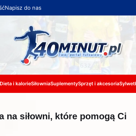
ść
Napisz do nas
Dieta i kalorie
Siłownia
Suplementy
Sprzęt i akcesoria
Sylwetk
a na siłowni, które pomogą Ci