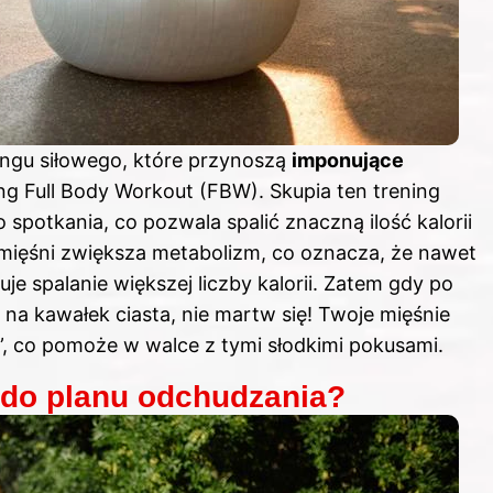
ingu siłowego, które przynoszą
imponujące
ing Full Body Workout (FBW). Skupia ten trening
spotkania, co pozwala spalić znaczną ilość kalorii
mięśni zwiększa metabolizm, co oznacza, że nawet
 spalanie większej liczby kalorii. Zatem gdy po
 na kawałek ciasta, nie martw się! Twoje mięśnie
”, co pomoże w walce z tymi słodkimi pokusami.
g do planu odchudzania?