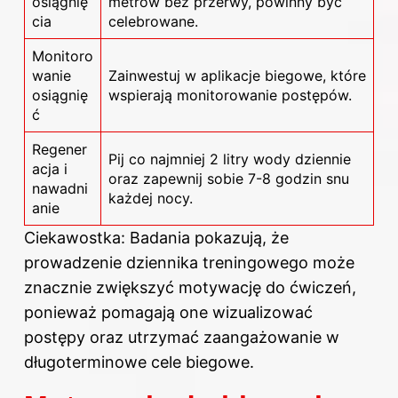
osiągnię
metrów bez przerwy, powinny być
cia
celebrowane.
Monitoro
wanie
Zainwestuj w aplikacje biegowe, które
osiągnię
wspierają monitorowanie postępów.
ć
Regener
Pij co najmniej 2 litry wody dziennie
acja i
oraz zapewnij sobie 7-8 godzin snu
nawadni
każdej nocy.
anie
Ciekawostka: Badania pokazują, że
prowadzenie dziennika treningowego może
znacznie zwiększyć motywację do ćwiczeń,
ponieważ pomagają one wizualizować
postępy oraz utrzymać zaangażowanie w
długoterminowe cele biegowe.