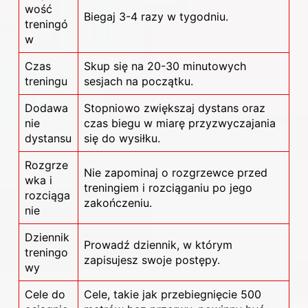
wość
Biegaj 3-4 razy w tygodniu.
treningó
w
Czas
Skup się na 20-30 minutowych
treningu
sesjach na początku.
Dodawa
Stopniowo zwiększaj dystans oraz
nie
czas biegu w miarę przyzwyczajania
dystansu
się do wysiłku.
Rozgrze
Nie zapominaj o rozgrzewce przed
wka i
treningiem i rozciąganiu po jego
rozciąga
zakończeniu.
nie
Dziennik
Prowadź dziennik, w którym
treningo
zapisujesz swoje postępy.
wy
Cele do
Cele, takie jak przebiegnięcie 500