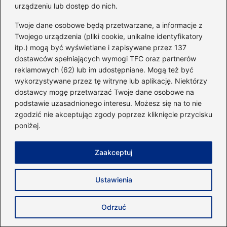
Skuteczne metody na ćwiczenie
urządzeniu lub dostęp do nich.
kapturów w domowym zaciszu
Twoje dane osobowe będą przetwarzane, a informacje z
Twojego urządzenia (pliki cookie, unikalne identyfikatory
Odkryj, co jest niezbędne przed
itp.) mogą być wyświetlane i zapisywane przez 137
treningami dla optymalnych wyników
dostawców spełniających wymogi TFC oraz partnerów
reklamowych (62) lub im udostępniane. Mogą też być
Odkryj Tajemnice: Jakie Ćwiczenia Na
wykorzystywane przez tę witrynę lub aplikację. Niektórzy
Mięśnie Głębokie Warto Włączyć Do
dostawcy mogę przetwarzać Twoje dane osobowe na
Treningu?
podstawie uzasadnionego interesu. Możesz się na to nie
zgodzić nie akceptując zgody poprzez kliknięcie przycisku
Jak często biegać, aby skutecznie
poniżej.
schudnąć? Praktyczne porady dla
każdego
Zaakceptuj
Czy bieganie na bieżni przynosi realne
Ustawienia
korzyści dla zdrowia?
Skuteczne metody treningu na total
Odrzuć
crunch – krok po kroku do lepszej formy