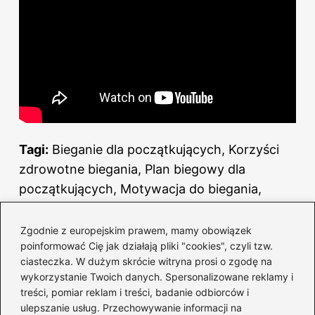
Tagi:
Bieganie dla początkujących, Korzyści
zdrowotne biegania, Plan biegowy dla
początkujących, Motywacja do biegania,
Wybór butów do biegania.
Zgodnie z europejskim prawem, mamy obowiązek
Powiązane wpisy:
poinformować Cię jak działają pliki "cookies", czyli tzw.
ciasteczka. W dużym skrócie witryna prosi o zgodę na
Odkryj, jakie mięśnie angażujesz
wykorzystanie Twoich danych. Spersonalizowane reklamy i
podczas spaceru farmera
treści, pomiar reklam i treści, badanie odbiorców i
ulepszanie usług. Przechowywanie informacji na