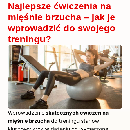
Najlepsze ćwiczenia na
mięśnie brzucha – jak je
wprowadzić do swojego
treningu?
Wprowadzenie
skutecznych ćwiczeń na
mięśnie brzucha
do treningu stanowi
kluczowy krok w dążeniu do wymarzonej