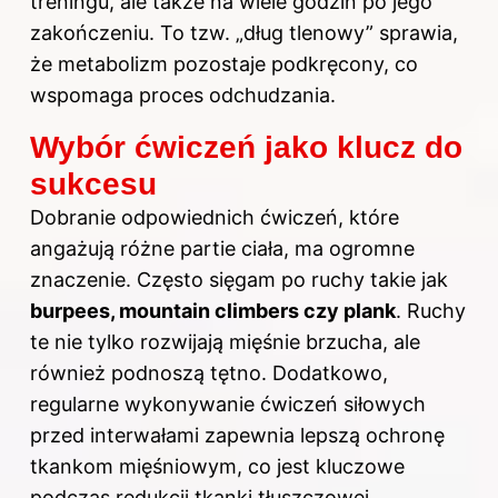
treningu, ale także na wiele godzin po jego
zakończeniu. To tzw. „dług tlenowy” sprawia,
że metabolizm pozostaje podkręcony, co
wspomaga proces odchudzania.
Wybór ćwiczeń jako klucz do
sukcesu
Dobranie odpowiednich ćwiczeń, które
angażują różne partie ciała, ma ogromne
znaczenie. Często sięgam po ruchy takie jak
burpees, mountain climbers czy plank
. Ruchy
te nie tylko rozwijają mięśnie brzucha, ale
również podnoszą tętno. Dodatkowo,
regularne wykonywanie ćwiczeń siłowych
przed interwałami zapewnia lepszą ochronę
tkankom mięśniowym, co jest kluczowe
podczas redukcji tkanki tłuszczowej.