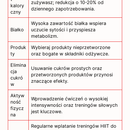
zużywasz; redukcja o 10-20% od
kalory
dziennego zapotrzebowania.
czny
Wysoka zawartość białka wspiera
Białko
uczucie sytości i przyspiesza
metabolizm.
Produk
Wybieraj produkty nieprzetworzone
ty
oraz bogate w składniki odżywcze.
Elimina
Usuwanie cukrów prostych oraz
cja
przetworzonych produktów przynosi
cukró
znaczące efekty.
w
Aktyw
Wprowadzenie ćwiczeń o wysokiej
ność
intensywności oraz treningów siłowych
fizycz
jest kluczowe.
na
Regularne wplatanie treningów HIIT do