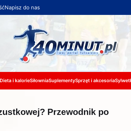
ść
Napisz do nas
Dieta i kalorie
Siłownia
Suplementy
Sprzęt i akcesoria
Sylwetk
rzustkowej? Przewodnik po