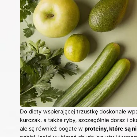
Do diety wspierającej trzustkę doskonale wpa
kurczak, a także ryby, szczególnie dorsz i ok
ale są również bogate w
proteiny, które są 