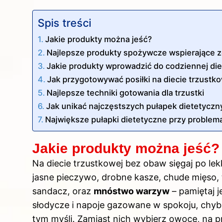
Spis treści
Jakie produkty można jeść?
Najlepsze produkty spożywcze wspierające z
Jakie produkty wprowadzić do codziennej die
Jak przygotowywać posiłki na diecie trzustk
Najlepsze techniki gotowania dla trzustki
Jak unikać najczęstszych pułapek dietetyczn
Największe pułapki dietetyczne przy problema
Jakie produkty można jeść?
Na diecie trzustkowej bez obaw sięgaj po lekk
jasne pieczywo, drobne kasze, chude mięso, ta
sandacz, oraz
mnóstwo warzyw
– pamiętaj j
słodycze i napoje gazowane w spokoju, chyb
tym myśli.
Zamiast
nich wybierz owoce, na pr