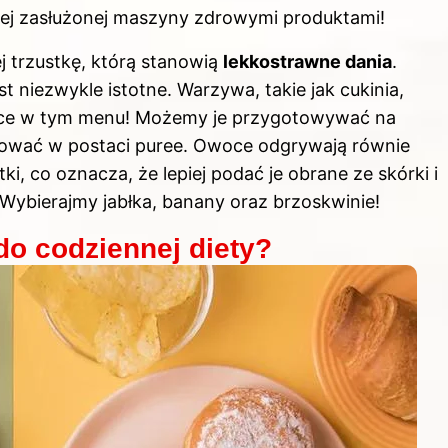
 tej zasłużonej maszyny zdrowymi produktami!
j trzustkę, którą stanowią
lekkostrawne dania
.
t niezwykle istotne. Warzywa, takie jak cukinia,
jsce w tym menu! Możemy je przygotowywać na
wować w postaci puree. Owoce odgrywają równie
ki, co oznacza, że lepiej podać je obrane ze skórki i
? Wybierajmy jabłka, banany oraz brzoskwinie!
do codziennej diety?