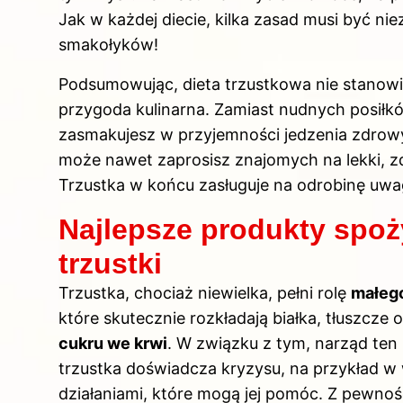
Jak w każdej
diecie
, kilka zasad musi być n
smakołyków!
Podsumowując, dieta trzustkowa nie stanowi 
przygoda kulinarna. Zamiast nudnych posiłk
zasmakujesz w przyjemności jedzenia zdrowy
może nawet zaprosisz znajomych na lekki, 
Trzustka w końcu zasługuje na odrobinę uwag
Najlepsze produkty spoż
trzustki
Trzustka, chociaż niewielka, pełni rolę
małego
które skutecznie rozkładają białka, tłuszcz
cukru we krwi
. W związku z tym, narząd ten
trzustka doświadcza kryzysu, na przykład w 
działaniami, które mogą jej pomóc. Z pewnośc