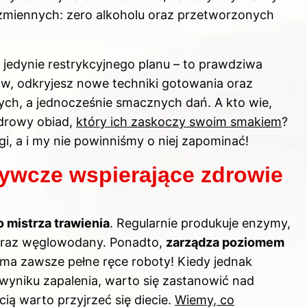
iezmiennych: zero alkoholu oraz przetworzonych
jedynie restrykcyjnego planu – to prawdziwa
ów, odkryjesz nowe techniki gotowania oraz
ch, a jednocześnie smacznych dań. A kto wie,
zdrowy obiad,
który ich zaskoczy swoim smakiem
?
i, a i my nie powinniśmy o niej zapominać!
ywcze wspierające zdrowie
 mistrza trawienia
. Regularnie produkuje enzymy,
e oraz węglowodany. Ponadto,
zarządza poziomem
 ma zawsze pełne ręce roboty! Kiedy jednak
wyniku zapalenia, warto się zastanowić nad
ią warto przyjrzeć się diecie.
Wiemy, co