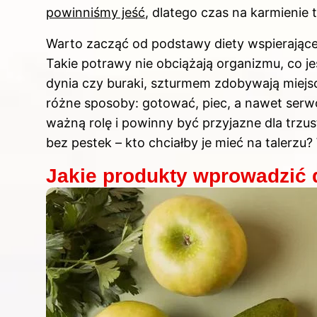
powinniśmy jeść
, dlatego czas na karmienie
Warto zacząć od podstawy
diety
wspierające
Takie potrawy nie obciążają organizmu, co jes
dynia czy buraki, szturmem zdobywają mie
różne sposoby: gotować, piec, a nawet ser
ważną rolę i powinny być przyjazne dla trzust
bez pestek – kto chciałby je mieć na talerzu
Jakie produkty wprowadzić 