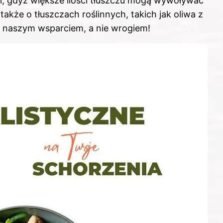
ogi, gdyż większe ilości tłuszczu mogą wywoływać
akże o tłuszczach roślinnych, takich jak oliwa z
dą naszym wsparciem, a nie wrogiem!