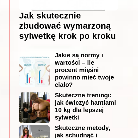
Jak skutecznie
zbudować wymarzoną
sylwetkę krok po kroku
Jakie są normy i
wartości – ile
procent mięśni
powinno mieć twoje
ciało?
Skuteczne treningi:
jak ćwiczyć hantlami
10 kg dla lepszej
sylwetki
Skuteczne metody,
jak schudnąć i