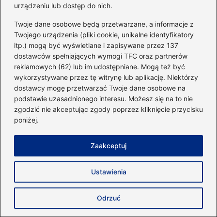
urządzeniu lub dostęp do nich.
Twoje dane osobowe będą przetwarzane, a informacje z
Adres email
*
Twojego urządzenia (pliki cookie, unikalne identyfikatory
itp.) mogą być wyświetlane i zapisywane przez 137
dostawców spełniających wymogi TFC oraz partnerów
Witryna internetowa
reklamowych (62) lub im udostępniane. Mogą też być
wykorzystywane przez tę witrynę lub aplikację. Niektórzy
dostawcy mogę przetwarzać Twoje dane osobowe na
podstawie uzasadnionego interesu. Możesz się na to nie
Zapamiętaj moje dane w tej przeglądarce
podczas pisania kolejnych komentarzy.
zgodzić nie akceptując zgody poprzez kliknięcie przycisku
poniżej.
Zaakceptuj
Poczytaj więcej
Ustawienia
Odrzuć