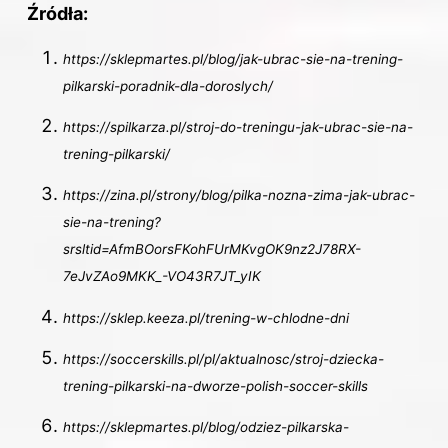
Źródła:
https://sklepmartes.pl/blog/jak-ubrac-sie-na-trening-
pilkarski-poradnik-dla-doroslych/
https://spilkarza.pl/stroj-do-treningu-jak-ubrac-sie-na-
trening-pilkarski/
https://zina.pl/strony/blog/pilka-nozna-zima-jak-ubrac-
sie-na-trening?
srsltid=AfmBOorsFKohFUrMKvgOK9nz2J78RX-
7eJvZAo9MKK_-VO43R7JT_yIK
https://sklep.keeza.pl/trening-w-chlodne-dni
https://soccerskills.pl/pl/aktualnosc/stroj-dziecka-
trening-pilkarski-na-dworze-polish-soccer-skills
https://sklepmartes.pl/blog/odziez-pilkarska-