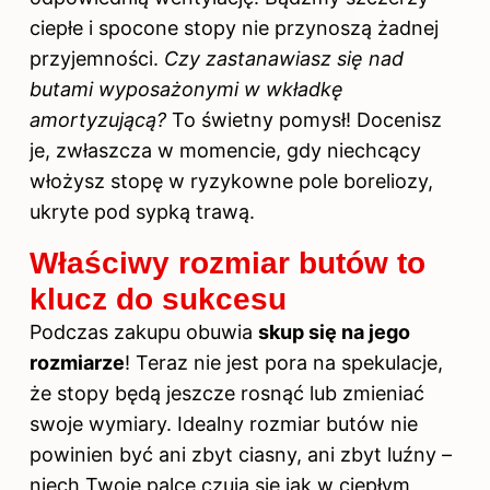
ciepłe i spocone stopy nie przynoszą żadnej
przyjemności.
Czy zastanawiasz się nad
butami wyposażonymi w wkładkę
amortyzującą?
To świetny pomysł! Docenisz
je, zwłaszcza w momencie, gdy niechcący
włożysz stopę w ryzykowne pole boreliozy,
ukryte pod sypką trawą.
Właściwy rozmiar butów to
klucz do sukcesu
Podczas zakupu obuwia
skup się na jego
rozmiarze
! Teraz nie jest pora na spekulacje,
że stopy będą jeszcze rosnąć lub zmieniać
swoje wymiary. Idealny rozmiar butów nie
powinien być ani zbyt ciasny, ani zbyt luźny –
niech Twoje palce czują się jak w ciepłym