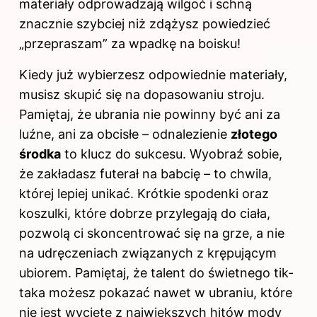
materiały odprowadzają wilgoć i schną
znacznie szybciej niż zdążysz powiedzieć
„przepraszam” za wpadkę na boisku!
Kiedy już wybierzesz odpowiednie materiały,
musisz skupić się na dopasowaniu stroju.
Pamiętaj, że ubrania nie powinny być ani za
luźne, ani za obcisłe – odnalezienie
złotego
środka
to klucz do
sukcesu. Wyobraź sobie,
że zakładasz futerał na babcię – to chwila,
której lepiej unikać. Krótkie spodenki oraz
koszulki, które dobrze przylegają do ciała,
pozwolą ci skoncentrować się na grze, a nie
na udręczeniach związanych z krępującym
ubiorem. Pamiętaj, że talent do świetnego tik-
taka możesz pokazać nawet w ubraniu, które
nie jest wycięte z największych hitów mody