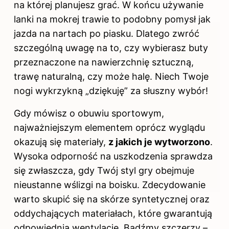
na której planujesz grać. W końcu używanie
lanki na mokrej trawie to podobny pomysł jak
jazda na nartach po piasku. Dlatego zwróć
szczególną uwagę na to, czy wybierasz buty
przeznaczone na nawierzchnię sztuczną,
trawę naturalną, czy może halę. Niech Twoje
nogi wykrzykną „dziękuję” za słuszny wybór!
Gdy mówisz o obuwiu sportowym,
najważniejszym elementem oprócz wyglądu
okazują się materiały,
z jakich je wytworzono
.
Wysoka odporność na uszkodzenia sprawdza
się zwłaszcza, gdy Twój styl gry obejmuje
nieustanne wślizgi na boisku. Zdecydowanie
warto skupić się na skórze syntetycznej oraz
oddychających materiałach, które gwarantują
odpowiednią wentylację. Bądźmy szczerzy –