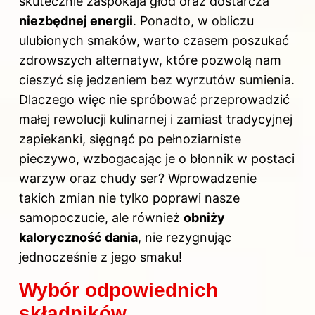
skutecznie zaspokaja głód oraz dostarcza
niezbędnej energii
. Ponadto, w obliczu
ulubionych smaków, warto czasem poszukać
zdrowszych alternatyw, które pozwolą nam
cieszyć się jedzeniem bez wyrzutów sumienia.
Dlaczego więc nie spróbować przeprowadzić
małej rewolucji kulinarnej i zamiast tradycyjnej
zapiekanki, sięgnąć po pełnoziarniste
pieczywo, wzbogacając je o błonnik w postaci
warzyw oraz chudy ser? Wprowadzenie
takich zmian nie tylko poprawi nasze
samopoczucie, ale również
obniży
kaloryczność dania
, nie rezygnując
jednocześnie z jego smaku!
Wybór odpowiednich
składników