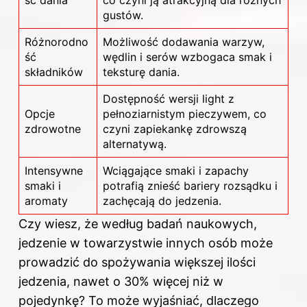
ść dania
co czyni ją atrakcyjną dla różnych
gustów.
Różnorodno
Możliwość dodawania warzyw,
ść
wędlin i serów wzbogaca smak i
składników
teksturę dania.
Dostępność wersji light z
Opcje
pełnoziarnistym pieczywem, co
zdrowotne
czyni zapiekankę zdrowszą
alternatywą.
Intensywne
Wciągające smaki i zapachy
smaki i
potrafią znieść bariery rozsądku i
aromaty
zachęcają do jedzenia.
Czy wiesz, że według badań naukowych,
jedzenie w towarzystwie innych osób może
prowadzić do spożywania większej ilości
jedzenia, nawet o 30% więcej niż w
pojedynkę? To może wyjaśniać, dlaczego