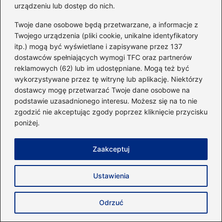
urządzeniu lub dostęp do nich.
Twoje dane osobowe będą przetwarzane, a informacje z
Nazwa
*
Twojego urządzenia (pliki cookie, unikalne identyfikatory
itp.) mogą być wyświetlane i zapisywane przez 137
dostawców spełniających wymogi TFC oraz partnerów
Adres email
*
reklamowych (62) lub im udostępniane. Mogą też być
wykorzystywane przez tę witrynę lub aplikację. Niektórzy
dostawcy mogę przetwarzać Twoje dane osobowe na
Witryna internetowa
podstawie uzasadnionego interesu. Możesz się na to nie
zgodzić nie akceptując zgody poprzez kliknięcie przycisku
poniżej.
Zapamiętaj moje dane w tej przeglądarce
podczas pisania kolejnych komentarzy.
Zaakceptuj
Ustawienia
Poczytaj więcej
Odrzuć