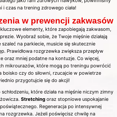
— dlatego jako fani zdrowych nawyków, powinniśmy
i i czas na trening zdrowego ciała!
dzenia w prewencji zakwasów
 kluczowe elementy, które zapobiegają zakwasom,
rezie. Wyobraź sobie, że Twoje mięśnie działają
szaleć na parkiecie, musicie się skutecznie
ęp. Prawidłowa rozgrzewka zwiększa przepływ
sze oraz mniej podatne na kontuzje. Co więcej,
h mikrourazów, które mogą po treningu powrócić
 boisko czy do siłowni, rzucajcie w powietrze
dnio przygotujcie się do akcji!
schłodzeniu, które działa na mięśnie niczym zimny
ażowicza.
Stretching
oraz stopniowe uspokajanie
u poświątecznego. Regeneracja po intensywnej
ma rozgrzewka. Jeżeli poświęcisz chwilę na