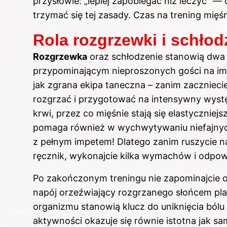
przysłowie: „lepiej zapobiegać niż leczyć” 
trzymać się tej zasady. Czas na trening mięśn
Rola rozgrzewki i schło
Rozgrzewka
oraz schłodzenie stanowią dwa
przypominającym nieproszonych gości na imp
jak zgrana ekipa taneczna – zanim zaczniecie 
rozgrzać i przygotować na intensywny wyst
krwi, przez co mięśnie stają się elastyczniej
pomaga również w wychwytywaniu niefajnyc
z pełnym impetem! Dlatego zanim ruszycie na
ręcznik, wykonajcie kilka wymachów i odpowie
Po zakończonym treningu nie zapominajcie o 
napój orzeźwiający rozgrzanego słońcem pl
organizmu stanowią klucz do uniknięcia ból
aktywności okazuje się równie istotna jak sa