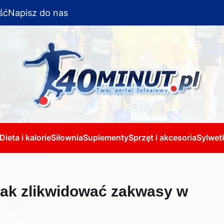
ść
Napisz do nas
Dieta i kalorie
Siłownia
Suplementy
Sprzęt i akcesoria
Sylwetk
jak zlikwidować zakwasy w