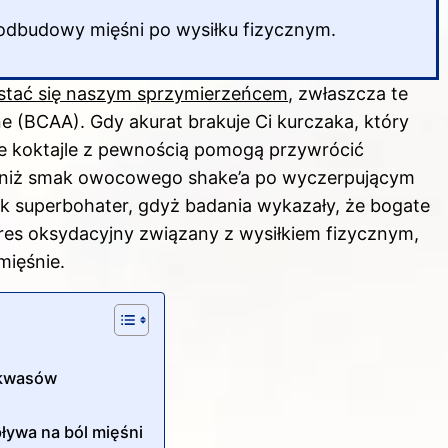
 odbudowy mięśni po wysiłku fizycznym.
stać się naszym sprzymierzeńcem
, zwłaszcza te
 (BCAA). Gdy akurat brakuje Ci kurczaka, który
we koktajle z pewnością pomogą przywrócić
 niż smak owocowego shake’a po wyczerpującym
 jak superbohater, gdyż badania wykazały, że bogate
res oksydacyjny związany z wysiłkiem fizycznym,
mięśnie.
akwasów
pływa na ból mięśni