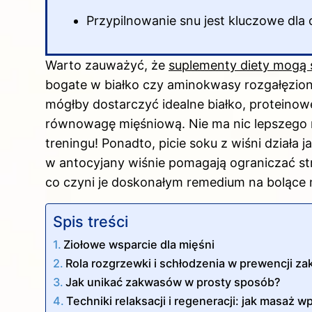
Przypilnowanie snu jest kluczowe dla
Warto zauważyć, że
suplementy diety mogą 
bogate
w białko
czy aminokwasy rozgałęzione
mógłby dostarczyć idealne białko, proteino
równowagę mięśniową. Nie ma nic lepszego
treningu! Ponadto, picie soku z wiśni działa
w antocyjany wiśnie pomagają ograniczać st
co czyni je doskonałym remedium na bolące 
Spis treści
Ziołowe wsparcie dla mięśni
Rola rozgrzewki i schłodzenia w prewencji z
Jak unikać zakwasów w prosty sposób?
Techniki relaksacji i regeneracji: jak masaż w