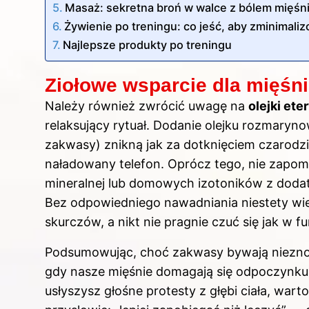
Masaż: sekretna broń w walce z bólem mięśn
Żywienie po treningu: co jeść, aby zminimal
Najlepsze produkty po treningu
Ziołowe wsparcie dla mięśni
Należy również zwrócić uwagę na
olejki et
relaksujący rytuał. Dodanie olejku rozmaryn
zakwasy) znikną jak za dotknięciem czarodzie
naładowany telefon. Oprócz tego, nie zapo
mineralnej lub domowych izotoników z dodat
Bez odpowiedniego nawadniania niestety wie
skurczów, a nikt nie pragnie czuć się jak w fur
Podsumowując, choć zakwasy bywają nieznośn
gdy nasze mięśnie domagają się odpoczynku.
usłyszysz głośne protesty z głębi ciała, wart