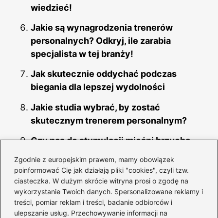
wiedzieć!
Jakie są wynagrodzenia trenerów
personalnych? Odkryj, ile zarabia
specjalista w tej branży!
Jak skutecznie oddychać podczas
biegania dla lepszej wydolności
Jakie studia wybrać, by zostać
skutecznym trenerem personalnym?
Czy pas do stymulacji mięśni brzucha
naprawdę działa? Oto, co musisz
Zgodnie z europejskim prawem, mamy obowiązek
wiedzieć!
poinformować Cię jak działają pliki "cookies", czyli tzw.
ciasteczka. W dużym skrócie witryna prosi o zgodę na
Dlaczego skurcz mięśnia dwugłowego
wykorzystanie Twoich danych. Spersonalizowane reklamy i
może być problemem? Oto najczęstsze
treści, pomiar reklam i treści, badanie odbiorców i
przyczyny
ulepszanie usług. Przechowywanie informacji na