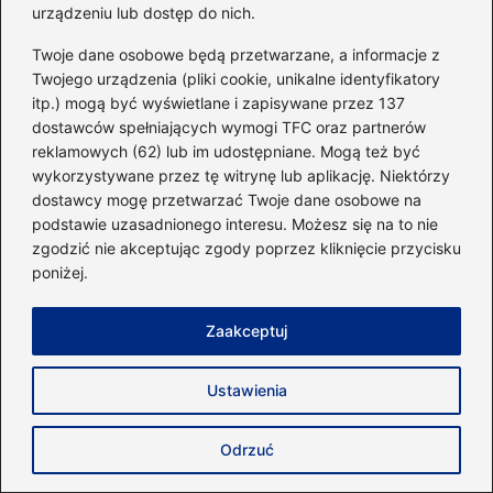
urządzeniu lub dostęp do nich.
Twoje dane osobowe będą przetwarzane, a informacje z
Twojego urządzenia (pliki cookie, unikalne identyfikatory
itp.) mogą być wyświetlane i zapisywane przez 137
dostawców spełniających wymogi TFC oraz partnerów
reklamowych (62) lub im udostępniane. Mogą też być
wykorzystywane przez tę witrynę lub aplikację. Niektórzy
dostawcy mogę przetwarzać Twoje dane osobowe na
podstawie uzasadnionego interesu. Możesz się na to nie
Eugeniusz Borowiak
zgodzić nie akceptując zgody poprzez kliknięcie przycisku
Autor bloga 40minut.pl to pasjonat sportu, zdrowego stylu
poniżej.
życia i świadomego podejścia do codziennej aktywności.
Od lat zgłębia tematykę treningu siłowego, budowania
sylwetki oraz efektywnych metod poprawy kondycji.
Zaakceptuj
Interesuje się zarówno klasycznym fitnesssem, jak i
nowoczesnymi formami aktywności, które pozwalają
osiągać więcej w krótszym czasie.
Ustawienia
Na blogu dzieli się praktyczną wiedzą o diecie, liczeniu
kalorii oraz komponowaniu posiłków wspierających cele
Odrzuć
treningowe – od redukcji, przez recomposition, aż po masę.
Testuje i recenzuje również suplementy, zwracając uwagę