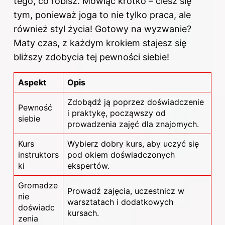
tego, co robisz. Mówiąc krótko – ciesz się
tym, ponieważ joga to nie tylko praca, ale
również styl życia! Gotowy na wyzwanie?
Maty czas, z każdym krokiem stajesz się
bliższy zdobycia tej pewności siebie!
Aspekt
Opis
Zdobądź ją poprzez doświadczenie
Pewność
i praktykę, począwszy od
siebie
prowadzenia zajęć dla znajomych.
Kurs
Wybierz dobry kurs, aby uczyć się
instruktors
pod okiem doświadczonych
ki
ekspertów.
Gromadze
Prowadź zajęcia, uczestnicz w
nie
warsztatach i dodatkowych
doświadc
kursach.
zenia