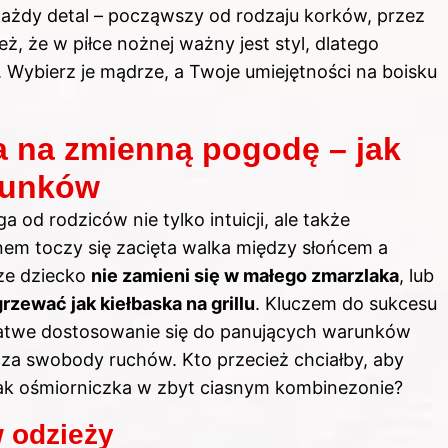
każdy detal – począwszy od rodzaju korków, przez
ż, że w piłce nożnej ważny jest styl, dlatego
 Wybierz je mądrze, a Twoje umiejętności na boisku
a na zmienną pogodę – jak
runków
od rodziców nie tylko intuicji, ale także
em toczy się zacięta walka między słońcem a
ze dziecko
nie zamieni się w małego zmarzlaka
, lub
rzewać jak kiełbaska na grillu
. Kluczem do sukcesu
ia łatwe dostosowanie się do panujących warunków
cza swobody ruchów. Kto przecież chciałby, aby
jak ośmiorniczka w zbyt ciasnym kombinezonie?
 odzieży