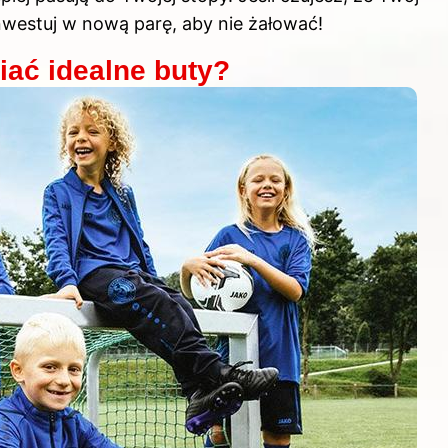
nwestuj w nową parę, aby nie żałować!
iać idealne buty?