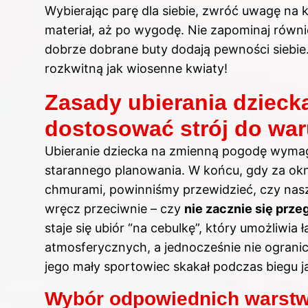
Wybierając parę dla siebie, zwróć uwagę na 
materiał, aż po wygodę. Nie zapominaj równie
dobrze dobrane buty dodają pewności siebie.
rozkwitną jak wiosenne kwiaty!
Zasady ubierania dzieck
dostosować strój do wa
Ubieranie dziecka na zmienną pogodę wymaga 
starannego planowania. W końcu, gdy za okn
chmurami, powinniśmy przewidzieć, czy nas
wręcz przeciwnie – czy
nie zacznie się przeg
staje się ubiór “na cebulkę”, który umożliw
atmosferycznych, a jednocześnie nie ograni
jego mały sportowiec skakał podczas biegu 
Wybór odpowiednich warstw