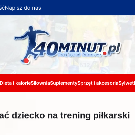
ść
Napisz do nas
Dieta i kalorie
Siłownia
Suplementy
Sprzęt i akcesoria
Sylwetk
ać dziecko na trening piłkarski