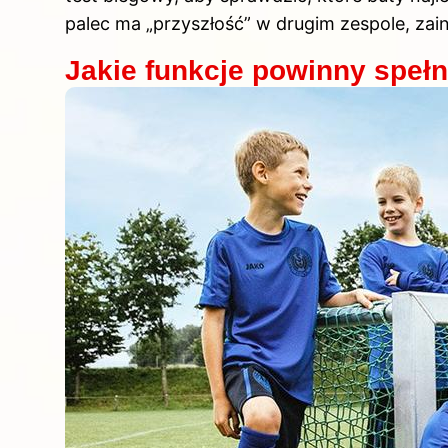
palec ma „przyszłość” w drugim zespole, zai
Jakie funkcje powinny spełn