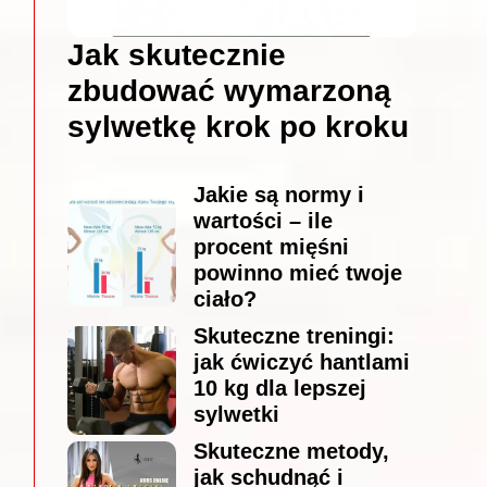
Jak skutecznie
zbudować wymarzoną
sylwetkę krok po kroku
Jakie są normy i
wartości – ile
procent mięśni
powinno mieć twoje
ciało?
Skuteczne treningi:
jak ćwiczyć hantlami
10 kg dla lepszej
sylwetki
Skuteczne metody,
jak schudnąć i