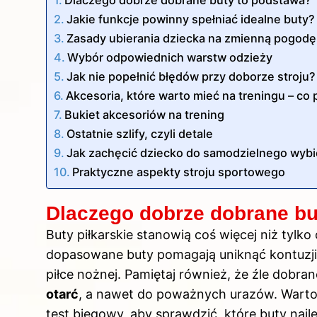
Jakie funkcje powinny spełniać idealne buty?
Zasady ubierania dziecka na zmienną pogodę
Wybór odpowiednich warstw odzieży
Jak nie popełnić błędów przy doborze stroju?
Akcesoria, które warto mieć na treningu – co 
Bukiet akcesoriów na trening
Ostatnie szlify, czyli detale
Jak zachęcić dziecko do samodzielnego wybier
Praktyczne aspekty stroju sportowego
Dlaczego dobrze dobrane bu
Buty piłkarskie stanowią coś więcej niż tyl
dopasowane buty pomagają uniknąć kontuzji
piłce nożnej. Pamiętaj również, że źle dob
otarć
, a nawet do poważnych urazów. Warto 
test biegowy, aby sprawdzić, które buty najle